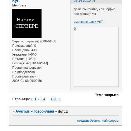
Kyrt
02-14 10:10:48
Members
да че вы гоните, чак норрис
все решает =))
смотрите сами =))))
0
Зарегистрирован
: 2006-01-06
Приглашений:
0
Сообщений:
430
Уважение:
[+0/-0]
Позитив:
[+0/-0]
Возраст:
42
[1984-05-24]
Провел на форуме:
Не определено
Последний визит:
2008-01-03 09:00:56
Тема закрыта
Страница:
«
1
2
3
4
…
191
»
»
Avernus
»
Говорильня
»
флуд
создать бесплатный форум