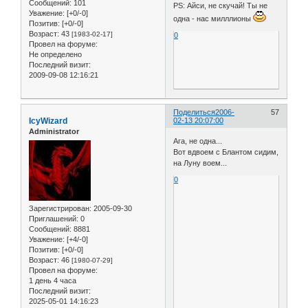
Сообщений:
101
PS: Айси, не скучай! Ты не
Уважение:
[+0/-0]
одна - нас милллионы
Позитив:
[+0/-0]
Возраст:
43
[1983-02-17]
0
Провел на форуме:
Не определено
Последний визит:
2009-09-08 12:16:21
Поделиться
2006-
57
IcyWizard
02-13 20:07:00
Administrator
Ага, не одна...
Вот вдвоем с Блантом сидим,
на Луну воем...
0
Зарегистрирован
: 2005-09-30
Приглашений:
0
Сообщений:
8881
Уважение:
[+4/-0]
Позитив:
[+0/-0]
Возраст:
46
[1980-07-29]
Провел на форуме:
1 день 4 часа
Последний визит:
2025-05-01 14:16:23