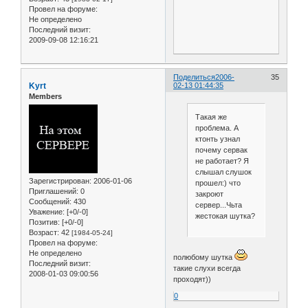
Провел на форуме:
Не определено
Последний визит:
2009-09-08 12:16:21
Поделиться
2006-
35
Kyrt
02-13 01:44:35
Members
Такая же
проблема. А
ктонть узнал
почему сервак
не работает? Я
слышал слушок
Зарегистрирован
: 2006-01-06
прошел:) что
Приглашений:
0
закроют
Сообщений:
430
сервер...Чьта
Уважение:
[+0/-0]
жестокая шутка?
Позитив:
[+0/-0]
Возраст:
42
[1984-05-24]
Провел на форуме:
Не определено
полюбому шутка
Последний визит:
такие слухи всегда
2008-01-03 09:00:56
проходят))
0