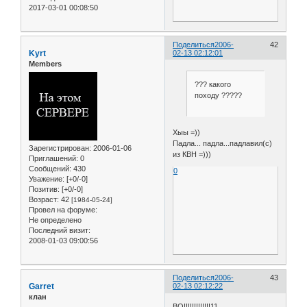
2017-03-01 00:08:50
Поделиться
2006-
42
Kyrt
02-13 02:12:01
Members
??? какого
походу ?????
Хыы =))
Падла... падла...падлавил(с)
Зарегистрирован
: 2006-01-06
из КВН =)))
Приглашений:
0
Сообщений:
430
0
Уважение:
[+0/-0]
Позитив:
[+0/-0]
Возраст:
42
[1984-05-24]
Провел на форуме:
Не определено
Последний визит:
2008-01-03 09:00:56
Поделиться
2006-
43
Garret
02-13 02:12:22
клан
ВО!!!!!!!!!!!!!11