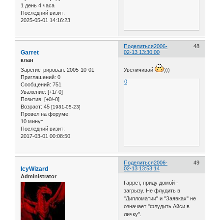
1 день 4 часа
Последний визит:
2025-05-01 14:16:23
Поделиться
2006-
48
Garret
02-13 13:30:00
клан
Зарегистрирован
: 2005-10-01
Увеличивай
)))
Приглашений:
0
0
Сообщений:
751
Уважение:
[+1/-0]
Позитив:
[+0/-0]
Возраст:
45
[1981-05-23]
Провел на форуме:
10 минут
Последний визит:
2017-03-01 00:08:50
Поделиться
2006-
49
IcyWizard
02-13 13:53:14
Administrator
Гаррет, приду домой -
загрызу. Не флудить в
"Дипломатии" и "Заявках" не
означает "флудить Айси в
личку".