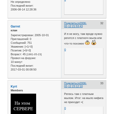
Не определено
Последний визит:
2006-08-14 12:28:36
Поделиться
2006-
32
Garret
02-12 21:53:43
клан
И я не могу, там вроде нужно
Зарегистрирован
: 2005-10-01
регится с платного мыла или
Приглашений:
0
Сообщений:
751
что-то похожее
Уважение:
[+1/-0]
0
Позитив:
[+0/-0]
Возраст:
45
[1981-05-23]
Провел на форуме:
10 минут
Последний визит:
2017-03-01 00:08:50
Поделиться
2006-
33
Kyrt
02-12 23:12:10
Members
Регюсь там с платным
мылом. Итог: на мыло нифига
не приходит =(
0