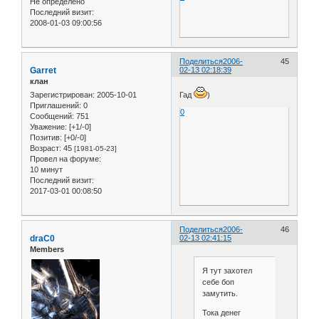
Не определено
Последний визит:
2008-01-03 09:00:56
Поделиться
2006-
45
Garret
02-13 02:18:39
клан
Зарегистрирован
: 2005-10-01
Гад
)
Приглашений:
0
0
Сообщений:
751
Уважение:
[+1/-0]
Позитив:
[+0/-0]
Возраст:
45
[1981-05-23]
Провел на форуме:
10 минут
Последний визит:
2017-03-01 00:08:50
Поделиться
2006-
46
draC0
02-13 02:41:15
Members
Я тут захотел
себе боп
замутить.
Тока денег