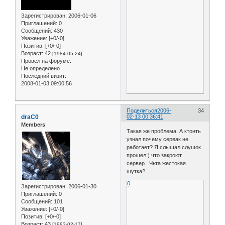
Зарегистрирован
: 2006-01-06
Приглашений:
0
Сообщений:
430
Уважение:
[+0/-0]
Позитив:
[+0/-0]
Возраст:
42
[1984-05-24]
Провел на форуме:
Не определено
Последний визит:
2008-01-03 09:00:56
Поделиться
2006-
34
draC0
02-13 00:36:41
Members
Такая же проблема. А ктонть
узнал почему сервак не
работает? Я слышал слушок
прошел:) что закроют
сервер...Чьта жестокая
шутка?
0
Зарегистрирован
: 2006-01-30
Приглашений:
0
Сообщений:
101
Уважение:
[+0/-0]
Позитив:
[+0/-0]
Возраст:
43
[1983-02-17]