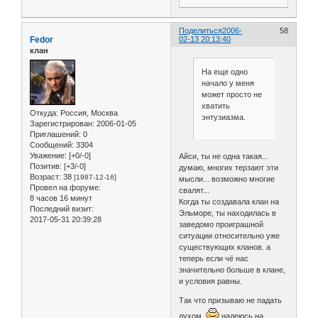
Поделиться
2006-
58
Fedor
02-13 20:13:40
клан
На еще одно
начало у меня
может просто не
хватить
Откуда:
Россия, Москва
энтузиазма.
Зарегистрирован
: 2006-01-05
Приглашений:
0
Сообщений:
3304
Уважение:
[+0/-0]
Айси, ты не одна такая...
Позитив:
[+3/-0]
думаю, многих терзают эти
Возраст:
38
[1987-12-16]
мысли... возможно многие
Провел на форуме:
свалят...
8 часов 16 минут
Когда ты создавала клан на
Последний визит:
Эльморе, ты находилась в
2017-05-31 20:39:28
заведомо проиграшной
ситуации относительно уже
существующих кланов. а
теперь если чё нас
значительно больше в клане,
и условия равны.
Так что призываю не падать
духом
надеюсь на