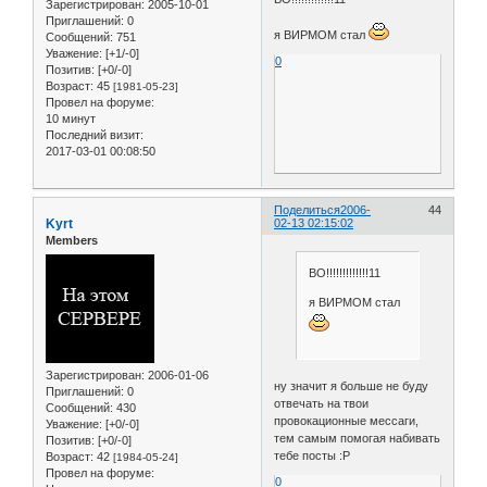
Зарегистрирован
: 2005-10-01
Приглашений:
0
я ВИРМОМ стал
Сообщений:
751
Уважение:
[+1/-0]
0
Позитив:
[+0/-0]
Возраст:
45
[1981-05-23]
Провел на форуме:
10 минут
Последний визит:
2017-03-01 00:08:50
Поделиться
2006-
44
Kyrt
02-13 02:15:02
Members
ВО!!!!!!!!!!!!!11
я ВИРМОМ стал
Зарегистрирован
: 2006-01-06
ну значит я больше не буду
Приглашений:
0
отвечать на твои
Сообщений:
430
провокационные мессаги,
Уважение:
[+0/-0]
тем самым помогая набивать
Позитив:
[+0/-0]
тебе посты :Р
Возраст:
42
[1984-05-24]
Провел на форуме:
0