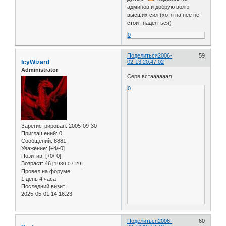
админов и добрую волю
высших сил (хотя на неё не
стоит надеяться)
0
Поделиться
2006-
59
IcyWizard
02-13 20:47:02
Administrator
Серв встаааааал
0
Зарегистрирован
: 2005-09-30
Приглашений:
0
Сообщений:
8881
Уважение:
[+4/-0]
Позитив:
[+0/-0]
Возраст:
46
[1980-07-29]
Провел на форуме:
1 день 4 часа
Последний визит:
2025-05-01 14:16:23
Поделиться
2006-
60