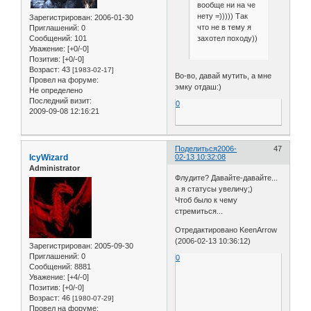
вообще ни на че
нету =))))) Так
Зарегистрирован
: 2006-01-30
что не в тему я
Приглашений:
0
захотел походу))
Сообщений:
101
Уважение:
[+0/-0]
Позитив:
[+0/-0]
Возраст:
43
[1983-02-17]
Во-во, давай мутить, а мне
Провел на форуме:
эмку отдаш:)
Не определено
Последний визит:
0
2009-09-08 12:16:21
Поделиться
2006-
47
IcyWizard
02-13 10:32:08
Administrator
Флудите? Давайте-давайте...
а я статусы увеличу;)
Чтоб было к чему
стремиться...
Отредактировано KeenArrow
(2006-02-13 10:36:12)
Зарегистрирован
: 2005-09-30
Приглашений:
0
0
Сообщений:
8881
Уважение:
[+4/-0]
Позитив:
[+0/-0]
Возраст:
46
[1980-07-29]
Провел на форуме: