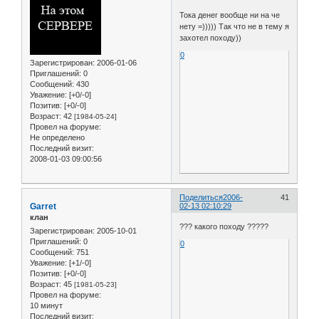
Тока денег вообще ни на че
нету =))))) Так что не в тему я
захотел походу))
0
Зарегистрирован
: 2006-01-06
Приглашений:
0
Сообщений:
430
Уважение:
[+0/-0]
Позитив:
[+0/-0]
Возраст:
42
[1984-05-24]
Провел на форуме:
Не определено
Последний визит:
2008-01-03 09:00:56
Поделиться
2006-
41
Garret
02-13 02:10:29
клан
??? какого походу ?????
Зарегистрирован
: 2005-10-01
Приглашений:
0
0
Сообщений:
751
Уважение:
[+1/-0]
Позитив:
[+0/-0]
Возраст:
45
[1981-05-23]
Провел на форуме:
10 минут
Последний визит: