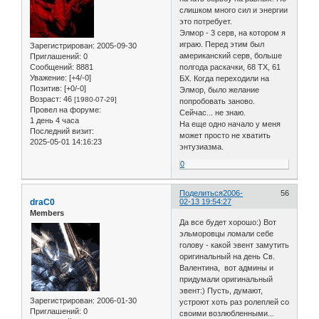
слишком много сил и энергии
это потребует.
Элмор - 3 серв, на котором я
играю. Перед этим был
Зарегистрирован
: 2005-09-30
американский серв, больше
Приглашений:
0
Сообщений:
8881
полгода раскачки, 68 ТХ, 61
Уважение:
[+4/-0]
БХ. Когда переходили на
Позитив:
[+0/-0]
Элмор, было желание
Возраст:
46
[1980-07-29]
попробовать заново.
Провел на форуме:
Сейчас... не знаю.
1 день 4 часа
На еще одно начало у меня
Последний визит:
может просто не хватить
2025-05-01 14:16:23
энтузиазма.
0
Поделиться
2006-
56
draC0
02-13 19:54:27
Members
Да все будет хорошо:) Вот
эльморовцы ломали себе
голову - какой эвент замутить
оригинальный на день Св.
Валентина, вот админы и
придумали оригинальный
эвент:) Пусть, думают,
Зарегистрирован
: 2006-01-30
устроют хоть раз ролеплей со
Приглашений:
0
своими возлюбленными...