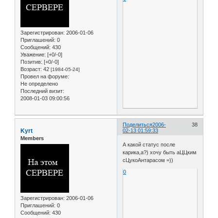
Зарегистрирован
: 2006-01-06
Приглашений:
0
Сообщений:
430
Уважение:
[+0/-0]
Позитив:
[+0/-0]
Возраст:
42
[1984-05-24]
Провел на форуме:
Не определено
Последний визит:
2008-01-03 09:00:56
Поделиться
2006-
38
Kyrt
02-13 01:59:33
Members
А какой статус после
карика,а?) хочу быть аЦЦким
сЦукоАнтарасом =))
0
Зарегистрирован
: 2006-01-06
Приглашений:
0
Сообщений:
430