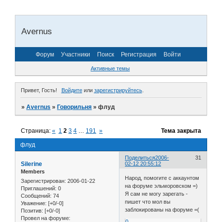
Avernus
Форум
Участники
Поиск
Регистрация
Войти
Активные темы
Привет, Гость!
Войдите
или
зарегистрируйтесь
.
»
Avernus
»
Говорильня
»
флуд
Страница:
«
1
2
3
4
…
191
»
Тема закрыта
флуд
Поделиться
2006-
31
Silerine
02-12 20:55:12
Members
Народ, помогите с аккаунтом
Зарегистрирован
: 2006-01-22
на форуме эльморовском =)
Приглашений:
0
Я сам не могу зарегать -
Сообщений:
74
пишет что мол вы
Уважение:
[+0/-0]
заблокированы на форуме =(
Позитив:
[+0/-0]
Провел на форуме:
0