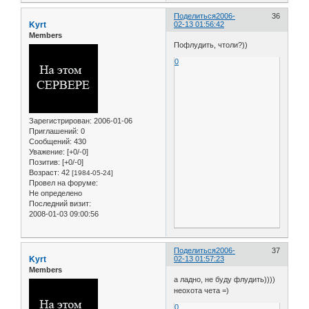
Поделиться
2006-
36
Kyrt
02-13 01:56:42
Members
Пофлудить, чтоли?))
0
Зарегистрирован
: 2006-01-06
Приглашений:
0
Сообщений:
430
Уважение:
[+0/-0]
Позитив:
[+0/-0]
Возраст:
42
[1984-05-24]
Провел на форуме:
Не определено
Последний визит:
2008-01-03 09:00:56
Поделиться
2006-
37
Kyrt
02-13 01:57:23
Members
а ладно, не буду флудить))))
неохота чета =)
0