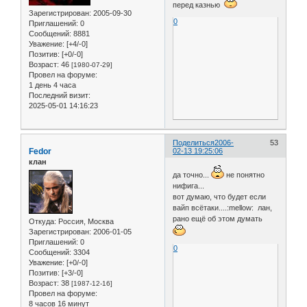
перед казнью
Зарегистрирован
: 2005-09-30
0
Приглашений:
0
Сообщений:
8881
Уважение:
[+4/-0]
Позитив:
[+0/-0]
Возраст:
46
[1980-07-29]
Провел на форуме:
1 день 4 часа
Последний визит:
2025-05-01 14:16:23
Поделиться
2006-
53
Fedor
02-13 19:25:06
клан
да точно...
не понятно
нифига...
вот думаю, что будет если
вайп всётаки....:mellow: лан,
рано ещё об этом думать
Откуда:
Россия, Москва
Зарегистрирован
: 2006-01-05
Приглашений:
0
0
Сообщений:
3304
Уважение:
[+0/-0]
Позитив:
[+3/-0]
Возраст:
38
[1987-12-16]
Провел на форуме:
8 часов 16 минут