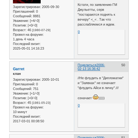
Кстати, по заявлению ГМ
Зарегистрирован
: 2005-09-30
Джульетты, серв
Приглашений:
0
"постараются поднять к
Сообщений:
8881
вечеру" <_< . Так что
Уважение:
[+4/-0]
расслабляемся и ждем.
Позитив:
[+0/-0]
Возраст:
46
[1980-07-29]
0
Провел на форуме:
1 день 4 часа
Последний визит:
2025-05-01 14:16:23
Поделиться
2006-
50
Garret
02-13 16:36:42
клан
//Не флудить в "Дипломатии"
Зарегистрирован
: 2005-10-01
и "Заявках" не означает
Приглашений:
0
"флудить Айси в личку".///
Сообщений:
751
Уважение:
[+1/-0]
означает
)))))
Позитив:
[+0/-0]
Возраст:
45
[1981-05-23]
0
Провел на форуме:
10 минут
Последний визит:
2017-03-01 00:08:50
Поделиться
2006-
51