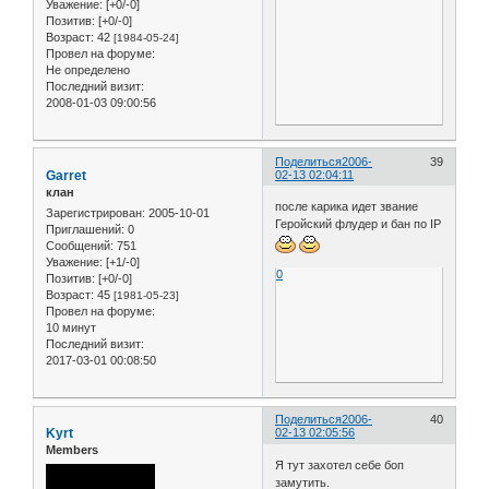
Уважение:
[+0/-0]
Позитив:
[+0/-0]
Возраст:
42
[1984-05-24]
Провел на форуме:
Не определено
Последний визит:
2008-01-03 09:00:56
Поделиться
2006-
39
Garret
02-13 02:04:11
клан
после карика идет звание
Зарегистрирован
: 2005-10-01
Геройский флудер и бан по IP
Приглашений:
0
Сообщений:
751
Уважение:
[+1/-0]
0
Позитив:
[+0/-0]
Возраст:
45
[1981-05-23]
Провел на форуме:
10 минут
Последний визит:
2017-03-01 00:08:50
Поделиться
2006-
40
Kyrt
02-13 02:05:56
Members
Я тут захотел себе боп
замутить.