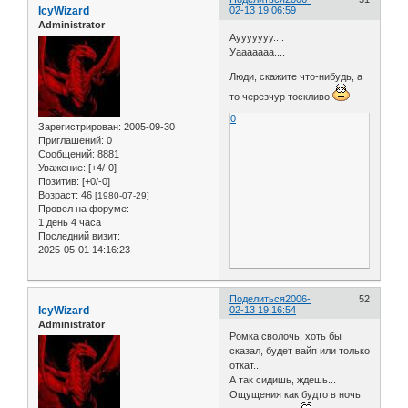
IcyWizard
02-13 19:06:59
Administrator
Аууууууу....
Уааааааа....
Люди, скажите что-нибудь, а
то черезчур тоскливо
0
Зарегистрирован
: 2005-09-30
Приглашений:
0
Сообщений:
8881
Уважение:
[+4/-0]
Позитив:
[+0/-0]
Возраст:
46
[1980-07-29]
Провел на форуме:
1 день 4 часа
Последний визит:
2025-05-01 14:16:23
Поделиться
2006-
52
IcyWizard
02-13 19:16:54
Administrator
Ромка сволочь, хоть бы
сказал, будет вайп или только
откат...
А так сидишь, ждешь...
Ощущения как будто в ночь