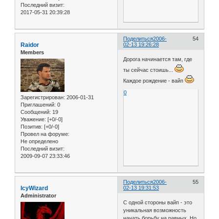
Последний визит:
2017-05-31 20:39:28
Поделиться
2006-
54
Raidor
02-13 19:26:28
Members
Дорога начинается там, где
ты сейчас стоишь...
Каждое рождение - вайп
0
Зарегистрирован
: 2006-01-31
Приглашений:
0
Сообщений:
19
Уважение:
[+0/-0]
Позитив:
[+0/-0]
Провел на форуме:
Не определено
Последний визит:
2009-09-07 23:33:46
Поделиться
2006-
55
IcyWizard
02-13 19:31:53
Administrator
С одной стороны вайп - это
уникальная возможность
начать борьбу на равных. Но