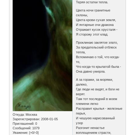
Теряя остатки тепла.
Цвета ночи гранитные
склоны,
Цвета крови сухая земля,
И янтарные очи дракона
Отражает кусок хрусталя -
Я сторожу этот клад.
Проклинаю заклятое злато,
За предательский отблеск
тепла,
Вспоминаю о той, что когда-
то,
Что когда-то крылатой была -
Она давно умерла.
А за горами, за морями,
далеко,
Где люди не видят, и боги не
верят.
Там тот последний в моем
племени легко
Расправит крылья - железные
перья,
Откуда:
Москва
И чешуею нарисованный
Зарегистрирован
: 2008-01-05
узор
Приглашений:
0
Разгонит ненастье
Сообщений:
1079
Уважение:
[+0/-0]
воплощением страсти,