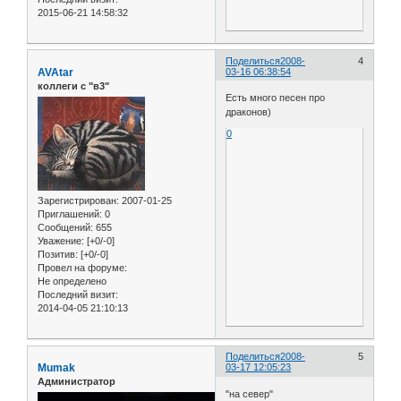
2015-06-21 14:58:32
Поделиться
2008-
4
AVAtar
03-16 06:38:54
коллеги с "в3"
Есть много песен про
драконов)
0
Зарегистрирован
: 2007-01-25
Приглашений:
0
Сообщений:
655
Уважение:
[+0/-0]
Позитив:
[+0/-0]
Провел на форуме:
Не определено
Последний визит:
2014-04-05 21:10:13
Поделиться
2008-
5
Mumak
03-17 12:05:23
Администратор
"на север"