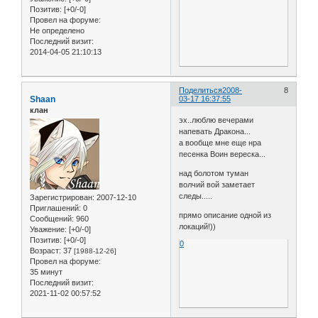
Позитив:
[+0/-0]
Провел на форуме:
Не определено
Последний визит:
2014-04-05 21:10:13
Поделиться
2008-
8
Shaan
03-17 16:37:55
клан
эх..люблю вечерами
напевать Дракона...
а вообще мне еще нра
песенка Воин вереска...
над болотом туман
волчий вой заметает
следы.....
Зарегистрирован
: 2007-12-10
Приглашений:
0
прямо описание одной из
Сообщений:
960
локаций!))
Уважение:
[+0/-0]
Позитив:
[+0/-0]
0
Возраст:
37
[1988-12-26]
Провел на форуме:
35 минут
Последний визит:
2021-11-02 00:57:52