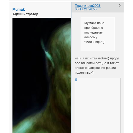
Поделиться
2008-
9
Mumak
03-17 21:26:55
Администратор
Мумака явно
пропёрло по
последнему
альбому
"Мельницы" )
не)) я их и так люблю) вроде
все альбомы есть) а я так от
плохого настроения решил
поделиться)
0