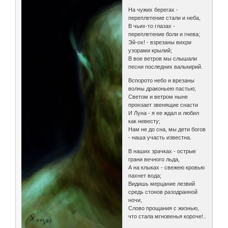
На чужих берегах -
переплетение стали и неба,
В чьих-то глазах -
переплетение боли и гнева;
Эй-ох! - взрезаны вихри
узорами крылий;
В вое ветров мы слышали
песни последних валькирий.
Вспорото небо и врезаны
волны драконьею пастью;
Светом и ветром ныне
пронзает звенящие снасти
И Луна - я ее ждал и любил
как невесту;
Нам не до сна, мы дети богов
- наша участь известна.
В наших зрачках - острые
грани вечного льда,
А на клыках - свежею кровью
пахнет вода;
Видишь мерцание лезвий
средь стонов разодранной
ночи,
Слово прощания с жизнью,
что стала мгновенья короче!..