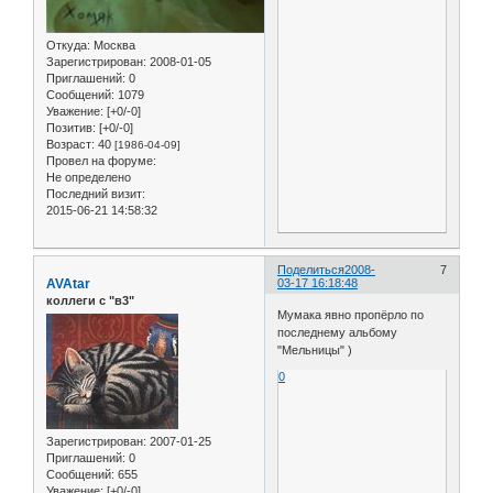
Откуда:
Москва
Зарегистрирован
: 2008-01-05
Приглашений:
0
Сообщений:
1079
Уважение:
[+0/-0]
Позитив:
[+0/-0]
Возраст:
40
[1986-04-09]
Провел на форуме:
Не определено
Последний визит:
2015-06-21 14:58:32
Поделиться
2008-
7
AVAtar
03-17 16:18:48
коллеги с "в3"
Мумака явно пропёрло по
последнему альбому
"Мельницы" )
0
Зарегистрирован
: 2007-01-25
Приглашений:
0
Сообщений:
655
Уважение:
[+0/-0]