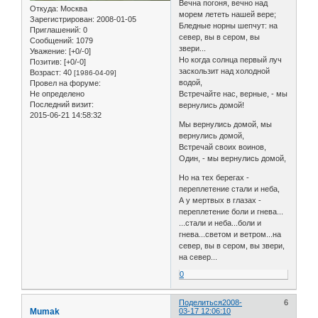
Вечна погоня, вечно над
Откуда:
Москва
морем лететь нашей вере;
Зарегистрирован
: 2008-01-05
Бледные норны шепчут: на
Приглашений:
0
север, вы в сером, вы
Сообщений:
1079
звери...
Уважение:
[+0/-0]
Но когда солнца первый луч
Позитив:
[+0/-0]
заскользит над холодной
Возраст:
40
[1986-04-09]
водой,
Провел на форуме:
Встречайте нас, верные, - мы
Не определено
Последний визит:
вернулись домой!
2015-06-21 14:58:32
Мы вернулись домой, мы
вернулись домой,
Встречай своих воинов,
Один, - мы вернулись домой,
Но на тех берегах -
переплетение стали и неба,
А у мертвых в глазах -
переплетение боли и гнева...
...стали и неба...боли и
гнева...светом и ветром...на
север, вы в сером, вы звери,
на север...
0
Поделиться
2008-
6
Mumak
03-17 12:06:10