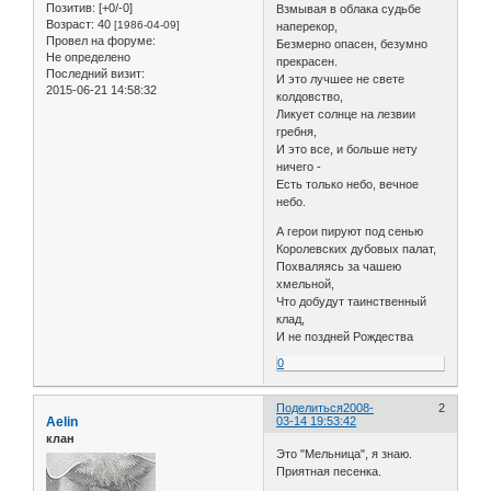
Позитив:
[+0/-0]
Взмывая в облака судьбе
Возраст:
40
[1986-04-09]
наперекор,
Провел на форуме:
Безмерно опасен, безумно
Не определено
прекрасен.
Последний визит:
И это лучшее не свете
2015-06-21 14:58:32
колдовство,
Ликует солнце на лезвии
гребня,
И это все, и больше нету
ничего -
Есть только небо, вечное
небо.
А герои пируют под сенью
Королевских дубовых палат,
Похваляясь за чашею
хмельной,
Что добудут таинственный
клад,
И не поздней Рождества
0
Поделиться
2008-
2
Aelin
03-14 19:53:42
клан
Это "Мельница", я знаю.
Приятная песенка.