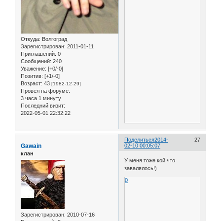
Откуда:
Волгоград
Зарегистрирован
: 2011-01-11
Приглашений:
0
Сообщений:
240
Уважение:
[+0/-0]
Позитив:
[+1/-0]
Возраст:
43
[1982-12-29]
Провел на форуме:
3 часа 1 минуту
Последний визит:
2022-05-01 22:32:22
Поделиться
2014-
27
Gawain
02-10 00:05:07
клан
У меня тоже кой что
завалялось!)
0
Зарегистрирован
: 2010-07-16