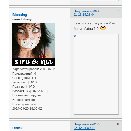
Поделиться
2008-
7
Blessing
11-13 15:28:04
клан Library
ну а еще чуточку мона ? хотя
бы гигабайта 1-2
0
Зарегистрирован
: 2007-07-19
Приглашений:
0
Сообщений:
411
Уважение:
[+0/-0]
Позитив:
[+0/-0]
Возраст:
35
[1990-11-17]
Провел на форуме:
Не определено
Последний визит:
2014-09-28 18:33:02
Поделиться
2012-
8
DinAle
03-12 21:00:47