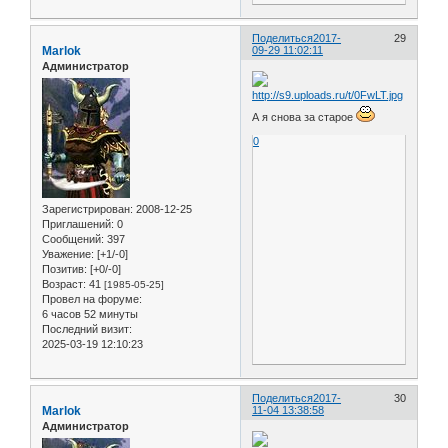
Поделиться
2017-
29
Marlok
09-29 11:02:11
Администратор
А я снова за старое
0
Зарегистрирован
: 2008-12-25
Приглашений:
0
Сообщений:
397
Уважение:
[+1/-0]
Позитив:
[+0/-0]
Возраст:
41
[1985-05-25]
Провел на форуме:
6 часов 52 минуты
Последний визит:
2025-03-19 12:10:23
Поделиться
2017-
30
Marlok
11-04 13:38:58
Администратор