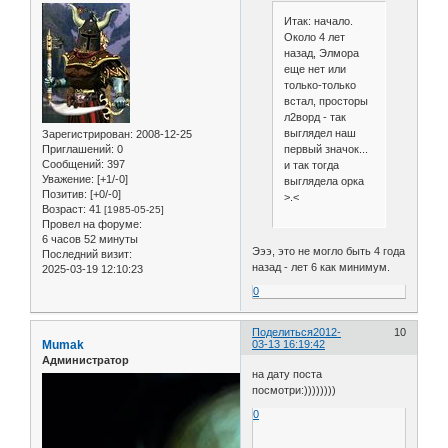
Итак: начало.
Около 4 лет
назад, Элмора
еще нет или
только-только
встал, просторы
л2ворд - так
выглядел наш
Зарегистрирован
: 2008-12-25
первый значок...
Приглашений:
0
Сообщений:
397
и так тогда
Уважение:
[+1/-0]
выглядела орка
Позитив:
[+0/-0]
>.<
Возраст:
41
[1985-05-25]
Провел на форуме:
6 часов 52 минуты
Эээ, это не могло быть 4 года
Последний визит:
назад - лет 6 как минимум.
2025-03-19 12:10:23
0
Поделиться
2012-
10
Mumak
03-13 16:19:42
Администратор
на дату поста
посмотри:))))))))
0