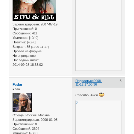
Зарегистрирован
: 2007-07-19
Приглашений:
0
Сообщений:
411
Уважение:
[+0/-0]
Позитив:
[+0/-0]
Возраст:
35
[1990-11-17]
Провел на форуме:
Не определено
Последний визит:
2014-09-28 18:33:02
Поделиться
2008-
5
Fedor
11-12 17:06:36
клан
Спасибо, Айси
0
Откуда:
Россия, Москва
Зарегистрирован
: 2006-01-05
Приглашений:
0
Сообщений:
3304
Уважение:
[+0/-0]