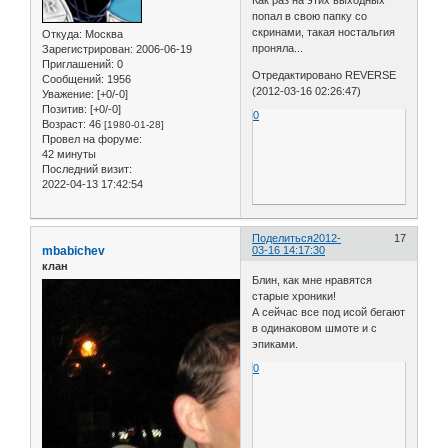
попал в свою папку со
скринами, такая ностальгия
Откуда:
Москва
проняла...
Зарегистрирован
: 2006-06-19
Приглашений:
0
Отредактировано REVERSE
Сообщений:
1956
(2012-03-16 02:26:47)
Уважение:
[+0/-0]
Позитив:
[+0/-0]
0
Возраст:
46
[1980-01-28]
Провел на форуме:
42 минуты
Последний визит:
2022-04-13 17:42:54
Поделиться
2012-
17
mbabichev
03-16 14:17:30
клан
Блин, как мне нравятся
старые хроники!
А сейчас все под исой бегают
в одинаковом шмоте и с
эпиками.
0