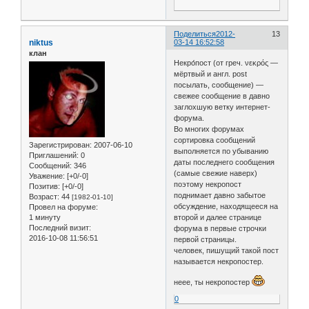
Поделиться
2012-
13
niktus
03-14 16:52:58
клан
Некро́пост (от греч. νεκρός —
мёртвый и англ. post
посылать, сообщение) —
свежее сообщение в давно
заглохшую ветку интернет-
форума.
Во многих форумах
сортировка сообщений
Зарегистрирован
: 2007-06-10
выполняется по убыванию
Приглашений:
0
даты последнего сообщения
Сообщений:
346
(самые свежие наверх)
Уважение:
[+0/-0]
поэтому некропост
Позитив:
[+0/-0]
поднимает давно забытое
Возраст:
44
[1982-01-10]
обсуждение, находящееся на
Провел на форуме:
второй и далее странице
1 минуту
Последний визит:
форума в первые строчки
2016-10-08 11:56:51
первой страницы.
человек, пишущий такой пост
называется некропостер.
неее, ты некропостер
0