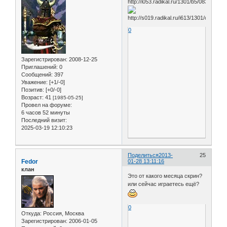
0
Зарегистрирован
: 2008-12-25
Приглашений:
0
Сообщений:
397
Уважение:
[+1/-0]
Позитив:
[+0/-0]
Возраст:
41
[1985-05-25]
Провел на форуме:
6 часов 52 минуты
Последний визит:
2025-03-19 12:10:23
Поделиться
2013-
25
Fedor
01-28 13:11:16
клан
Это от какого месяца скрин?
или сейчас играетесь ещё?
0
Откуда:
Россия, Москва
Зарегистрирован
: 2006-01-05