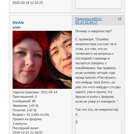
2025-03-19 12:10:23
Поделиться
2012-
12
DinAle
03-14 15:34:17
клан
Почему я некропостер?
С луркморя: "Ошибка
некропостера состоит не в
этом, а в том, что он
«отвечает» на вопросы с
последней страницы и
пытается говорить с
покойниками. Как правило,
если человек четыре года
назад просил «Послушать
что-нибудь типа Korn», он
уже это «что-нибудь» сто раз
нашёл, уже и группу эту
Зарегистрирован
: 2011-09-14
Приглашений:
0
бросил и ушёл с форума,
Сообщений:
85
если не умер от геморроя. "
Уважение:
[+0/-0]
Так что это, не некропостер
Позитив:
[+0/-0]
я.
Возраст:
41
[1985-03-09]
Провел на форуме:
0
3 минуты
Последний визит:
2019-12-21 21:44:07