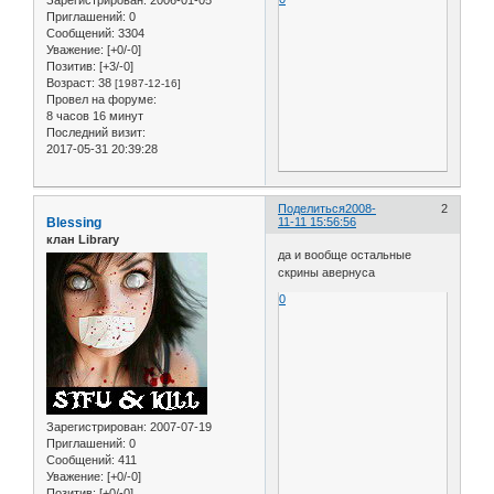
Зарегистрирован
: 2006-01-05
Приглашений:
0
Сообщений:
3304
Уважение:
[+0/-0]
Позитив:
[+3/-0]
Возраст:
38
[1987-12-16]
Провел на форуме:
8 часов 16 минут
Последний визит:
2017-05-31 20:39:28
Поделиться
2008-
2
Blessing
11-11 15:56:56
клан Library
да и вообще остальные
скрины авернуса
0
Зарегистрирован
: 2007-07-19
Приглашений:
0
Сообщений:
411
Уважение:
[+0/-0]
Позитив:
[+0/-0]