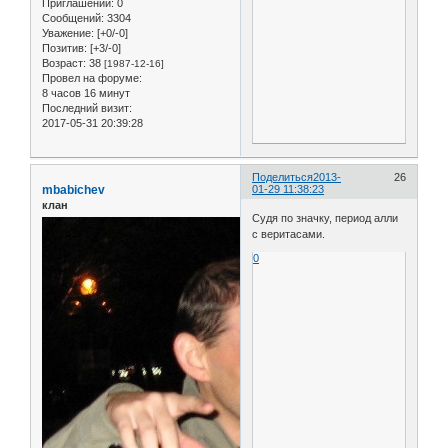
Приглашений:
0
Сообщений:
3304
Уважение:
[+0/-0]
Позитив:
[+3/-0]
Возраст:
38
[1987-12-16]
Провел на форуме:
8 часов 16 минут
Последний визит:
2017-05-31 20:39:28
Поделиться
2013-
26
mbabichev
01-29 11:38:23
клан
Судя по значку, период алли
с веритасами.
0