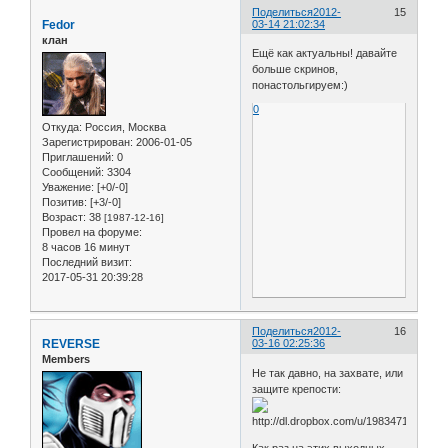
Поделиться
2012-
15
Fedor
03-14 21:02:34
клан
Ещё как актуальны! давайте
больше скринов,
понастольгируем:)
0
Откуда:
Россия, Москва
Зарегистрирован
: 2006-01-05
Приглашений:
0
Сообщений:
3304
Уважение:
[+0/-0]
Позитив:
[+3/-0]
Возраст:
38
[1987-12-16]
Провел на форуме:
8 часов 16 минут
Последний визит:
2017-05-31 20:39:28
Поделиться
2012-
16
REVERSE
03-16 02:25:36
Members
Не так давно, на захвате, или
защите крепости:
Как раз на этих выходных