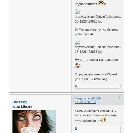
недосоешился
):
6) Мы мирные >.< но бывало
и так :ph34r:
Ну вот в целом так, наверно
Отредактировано IcyWizard
(2009-09-15 18:41:46)
0
Поделиться
2008-
4
Blessing
11-12 09:01:05
клан Library
хехе, рязанские эльфы это
интересно, тетя айси а еще
есть картинки ?
0