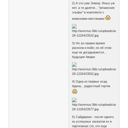
2) А это уже Элмор. Иных уж
нет, а те далече... "рязанские
эльфы" в комплекте с
киевскими мистиками
3) Не за горами время
раскола и войн; но об этом
еще не догадываются...
будущие Авари:
4) Одна из первых осад
Адена... радостный тортик
5) Сайдириал - после одного
из успешных захватов кх в
партизанах (те, кто еще