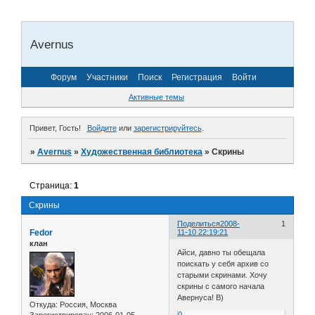
Avernus
Форум
Участники
Поиск
Регистрация
Войти
Активные темы
Привет, Гость!
Войдите
или
зарегистрируйтесь
.
»
Avernus
»
Художественная библиотека
»
Скрины
Страница:
1
Скрины
Поделиться
2008-
1
Fedor
11-10 22:19:21
клан
Айси, давно ты обещала
поискать у себя архив со
старыми скринами. Хочу
скрины с самого начала
Авернуса! B)
Откуда:
Россия, Москва
0