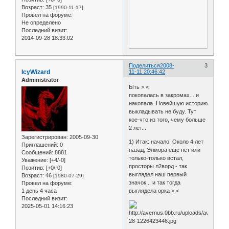
Возраст:
35
[1990-11-17]
Провел на форуме:
Не определено
Последний визит:
2014-09-28 18:33:02
Поделиться
2008-
3
IcyWizard
11-11 20:46:42
Administrator
Ыть >.<
покопалась в закромах... и
накопала. Новейшую историю
выкладывать не буду. Тут
кое-что из того, чему больше
2 лет...
Зарегистрирован
: 2005-09-30
1) Итак: начало. Около 4 лет
Приглашений:
0
назад, Элмора еще нет или
Сообщений:
8881
только-только встал,
Уважение:
[+4/-0]
просторы л2ворд - так
Позитив:
[+0/-0]
выглядел наш первый
Возраст:
46
[1980-07-29]
значок... и так тогда
Провел на форуме:
1 день 4 часа
выглядела орка >.<
Последний визит:
2025-05-01 14:16:23