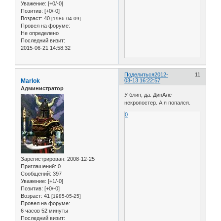
Уважение:
[+0/-0]
Позитив:
[+0/-0]
Возраст:
40
[1986-04-09]
Провел на форуме:
Не определено
Последний визит:
2015-06-21 14:58:32
Поделиться
2012-
11
Marlok
03-13 16:22:57
Администратор
У блин, да. ДинАле
некропостер. А я попался.
0
Зарегистрирован
: 2008-12-25
Приглашений:
0
Сообщений:
397
Уважение:
[+1/-0]
Позитив:
[+0/-0]
Возраст:
41
[1985-05-25]
Провел на форуме:
6 часов 52 минуты
Последний визит: