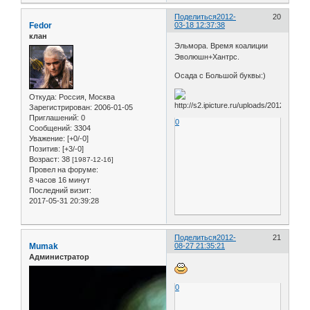
Поделиться
2012-
20
Fedor
03-18 12:37:38
клан
Эльмора. Время коалиции
Эволюшн+Хантрс.
Осада с Большой буквы:)
Откуда:
Россия, Москва
Зарегистрирован
: 2006-01-05
Приглашений:
0
0
Сообщений:
3304
Уважение:
[+0/-0]
Позитив:
[+3/-0]
Возраст:
38
[1987-12-16]
Провел на форуме:
8 часов 16 минут
Последний визит:
2017-05-31 20:39:28
Поделиться
2012-
21
Mumak
08-27 21:35:21
Администратор
0