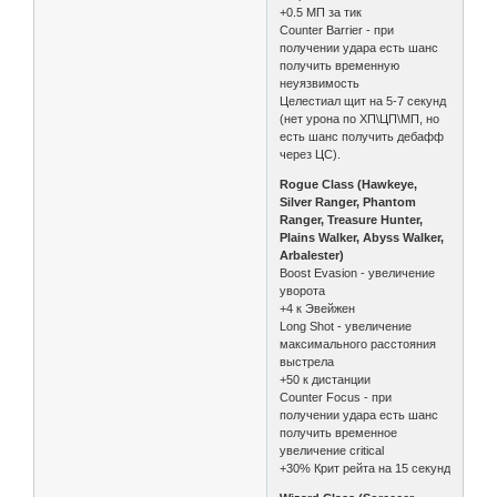
+0.5 МП за тик
Counter Barrier - при
получении удара есть шанс
получить временную
неуязвимость
Целестиал щит на 5-7 секунд
(нет урона по ХП\ЦП\МП, но
есть шанс получить дебафф
через ЦС).
Rogue Class (Hawkeye,
Silver Ranger, Phantom
Ranger, Treasure Hunter,
Plains Walker, Abyss Walker,
Arbalester)
Boost Evasion - увеличение
уворота
+4 к Эвейжен
Long Shot - увеличение
максимального расстояния
выстрела
+50 к дистанции
Counter Focus - при
получении удара есть шанс
получить временное
увеличение critical
+30% Крит рейта на 15 секунд