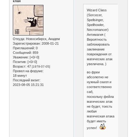
клан
Wizard Class
(Sorcecer,
Spellsinger,
Spellhowler,
Necromancer)
Антимагия (
Откуда:
Новосибирск, Академ
Вероятность
Зарегистрирован
: 2008-01-21
заблокировать
Приглашений:
0
заклинание
Сообщений:
859
повреждения от
Уважение:
[+0/-0]
магических атак
Позитив:
[+0/-0]
увеличена. )
Возраст:
47
[1979-07-05]
Провел на форуме:
во фреи
18 минут
абсолютно не
Последний визит:
нужный скилл и
2023-08-05 15:21:31
соответственно
саб,
поскольку фейла
магических атак
не будет, тоесть
любая
магическая атака
будет иметь
успех!