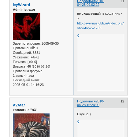
Поделиться
2010-
11
IcyWizard
04-28 09:02:22
Administrator
не сюда вешай, в кошатник -
>
http://avernus.0bb.ru/index.php?
showtopic=1765
0
Зарегистрирован
: 2005-09-30
Приглашений:
0
Сообщений:
8881
Уважение:
[+4/-0]
Позитив:
[+0/-0]
Возраст:
46
[1980-07-29]
Провел на форуме:
1 день 4 часа
Последний визит:
2025-05-01 14:16:23
Поделиться
2010-
12
AVAtar
04-28 16:24:09
коллеги с "в3"
Скучно. (
0