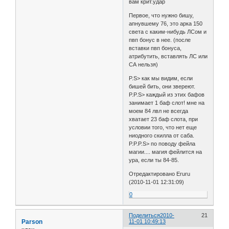
вам крит.удар
Первое, что нужно бишу,
апнувшему 76, это арка 150
света с каким-нибудь ЛСом и
пвп бонус в нее. (после
вставки пвп бонуса,
атрибутить, вставлять ЛС или
СА нельзя)
P.S> как мы видим, если
бишей бить, они звереют.
P.P.S> каждый из этих бафов
занимает 1 баф слот! мне на
моем 84 лвл не всегда
хватает 23 баф слота, при
условии того, что нет еще
ниодного скилла от саба.
P.P.P.S> по поводу фейла
магии.... магия фейлится на
ура, если ты 84-85.
Отредактировано Eruru
(2010-11-01 12:31:09)
0
Поделиться
2010-
21
Parson
11-01 10:49:13