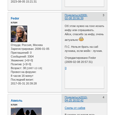
2023-08-05 15:21:31
Поделиться
2009-
3
Fedor
02-08 20:56:39
клан
Об этом нужно на гохе искать
инфу или спрашивать.
Айси, спасибо за инфу, очень
актуально
Откуда:
Россия, Москва
П.С. Нельзя брать на саб
Зарегистрирован
: 2006-01-05
лучника, если мейн - лучник.
Приглашений:
0
Сообщений:
3304
Отредактировано Fedor
Уважение:
[+0/-0]
(2009-02-08 20:57:31)
Позитив:
[+3/-0]
Возраст:
38
0
[1987-12-16]
Провел на форуме:
8 часов 16 минут
Последний визит:
2017-05-31 20:39:28
Поделиться
2010-
4
Авиэль
04-25 16:02:42
клан
Скилы от сабов
В скилах от магов есть