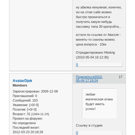
ну абилка ненужная, конечно,
но на этом сабе можно
быстро прокачаться и
получить какую-нибудь
пассивку типа 30 критрэйта...
кстати по ссылке от Авиэля -
менять-то скиллы можно.
цена вопроса - 10кк
Отредактировано Hlodvig
(2010-05-04 16:12:36)
0
Поделиться
2010-
17
AvatarDjok
05-04 17:19:24
Members
Зарегистрирован
: 2009-12-08
любая
Приглашений:
0
магическая атака
Сообщений:
153
будет иметь
Уважение:
[+0/-0]
успех!
Позитив:
[+0/-0]
Возраст:
31
[1994-11-25]
Провел на форуме:
Не определено
Ссылку в студию
Последний визит:
2012-03-23 20:18:28
0