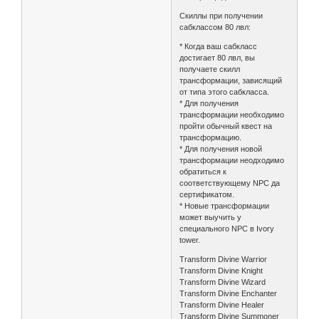
Скиллы при получении
сабклассом 80 лвл:
* Когда ваш сабкласс
достигает 80 лвл, вы
получаете скилл
трансформации, зависящий
от типа этого сабкласса.
* Для получения
трансформации необходимо
пройти обычный квест на
трансформацию.
* Для получения новой
трансформации неодходимо
обратиться к
соответствующему NPC да
сертификатом.
* Новые трансформации
может выучить у
специального NPC в Ivory
tower.
Transform Divine Warrior
Transform Divine Knight
Transform Divine Wizard
Transform Divine Enchanter
Transform Divine Healer
Transform Divine Summoner