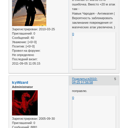
ошибочка. Вместо +20 м атак
там -
Навык Чародея - Антимагия (
Вероятность заблокировать
заклинание повреждения от
магических атак увеличена. )
Зарегистрирован
: 2010-03-25
Приглашений:
0
0
Сообщений:
40
Уважение:
[+0/-0]
Позитив:
[+0/-0]
Провел на форуме:
Не определено
Последний визит:
2011-09-05 11:05:15
Поделиться
2010-
5
IcyWizard
04-25 17:56:58
Administrator
поправлю.
0
Зарегистрирован
: 2005-09-30
Приглашений:
0
Сообщений:
8881