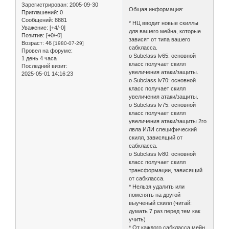
Зарегистрирован
: 2005-09-30
Общая информация:
Приглашений:
0
Сообщений:
8881
* НЦ вводит новые скиллы
Уважение:
[+4/-0]
для вашего мейна, которые
Позитив:
[+0/-0]
зависят от типа вашего
Возраст:
46
[1980-07-29]
сабкласса.
Провел на форуме:
o Subclass lv65: основной
1 день 4 часа
класс получает скилл
Последний визит:
увеличения атаки/защиты.
2025-05-01 14:16:23
o Subclass lv70: основной
класс получает скилл
увеличения атаки/защиты.
o Subclass lv75: основной
класс получает скилл
увеличения атаки/защиты 2го
лвла ИЛИ специфический
скилл, зависящий от
сабкласса.
o Subclass lv80: основной
класс получает скилл
трансформации, зависящий
от сабкласса.
* Нельзя удалить или
поменять на другой
выученый скилл (читай:
думать 7 раз перед тем как
учить)
* От каждого сабкласса мейн