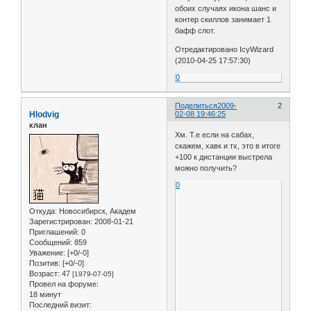
обоих случаях икона шанс и
контер скиллов занимает 1
бафф слот.
Отредактировано IcyWizard
(2010-04-25 17:57:30)
0
Поделиться
2009-
2
Hlodvig
02-08 19:46:25
клан
Хм. Т.е если на сабах,
скажем, хавк и тх, это в итоге
+100 к дистанции выстрела
можно получить?
0
Откуда:
Новосибирск, Академ
Зарегистрирован
: 2008-01-21
Приглашений:
0
Сообщений:
859
Уважение:
[+0/-0]
Позитив:
[+0/-0]
Возраст:
47
[1979-07-05]
Провел на форуме:
18 минут
Последний визит: