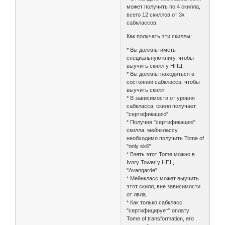
может получить по 4 скилла,
всего 12 скиллов от 3х
сабклассов.
Как получать эти скиллы:
* Вы должны иметь
специальную книгу, чтобы
выучить скилл у НПЦ
* Вы должны находиться в
состоянии сабкласса, чтобы
выучить скилл
* В зависимости от уровня
сабкласса, скилл получает
"сертификацию"
* Получив "сертификацию"
скилла, мейнклассу
необходимо получить Tome of
"only skill"
* Взять этот Tome можно в
Ivory Tower у НПЦ
"Avangarde"
* Мейнкласс может выучить
этот скилл, вне зависимости
от лвла.
* Как только сабкласс
"сертифицирует" оплату
Tome of transformation, его