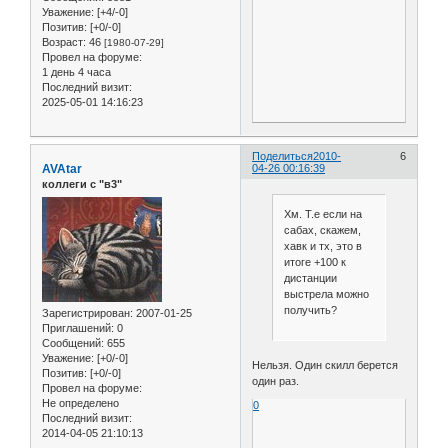
Уважение:
[+4/-0]
Позитив:
[+0/-0]
Возраст:
46
[1980-07-29]
Провел на форуме:
1 день 4 часа
Последний визит:
2025-05-01 14:16:23
Поделиться
2010-
6
AVAtar
04-26 00:16:39
коллеги с "в3"
Хм. Т.е если на
сабах, скажем,
хавк и тх, это в
итоге +100 к
дистанции
выстрела можно
получить?
Зарегистрирован
: 2007-01-25
Приглашений:
0
Сообщений:
655
Уважение:
[+0/-0]
Нельзя. Один скилл берется
Позитив:
[+0/-0]
один раз.
Провел на форуме:
Не определено
0
Последний визит:
2014-04-05 21:10:13