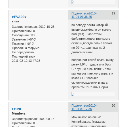
0
Поделиться
2010-
19
xEVA00x
11-01 07:36:25
клан
по поводу поста который
Зарегистрирован
: 2010-10-23
выше скажу(если он когото
Приглашений:
0
волнует)....маг атаки
Сообщений:
112
фейлятся.ходил твинком в
Уважение:
[+0/-0]
семени,всегда ловил плюхи
Позитив:
[+0/-0]
по 20+к....один раз на 2
Провел на форуме:
Не определено
дамага всекли.
Последний визит:
вопрос вот какой.брать бишу
2011-02-12 13:47:28
реген МР от удара или буст
СР лучше.я бы взял СР так
как магом и не хочу играть и
както к СР больше
склоняюсь.а если и мага
брать то СпСа или Сорка
0
Поделиться
2010-
20
Eruru
11-01 09:17:35
Members
Мой выбор на биша:
Зарегистрирован
: 2009-08-14
КонтрБарьер: (когда вы
Приглашений:
0
атакованы - шансовый)