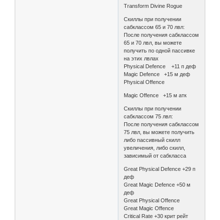
Transform Divine Rogue
Скиллы при получении
сабклассом 65 и 70 лвл:
После получения сабклассом
65 и 70 лвл, вы можете
получить по одной пассивке
на этих лвлах
Physical Defence +11 п деф
Magic Defence +15 м деф
Physical Offence
Magic Offence +15 м атк
Скиллы при получении
сабклассом 75 лвл:
После получения сабклассом
75 лвл, вы можете получить
либо пассивный скилл
увеличения, либо скилл,
зависимый от сабкласса
Great Physical Defence +29 п
деф
Great Magic Defence +50 м
деф
Great Physical Offence
Great Magic Offence
Critical Rate +30 крит рейт