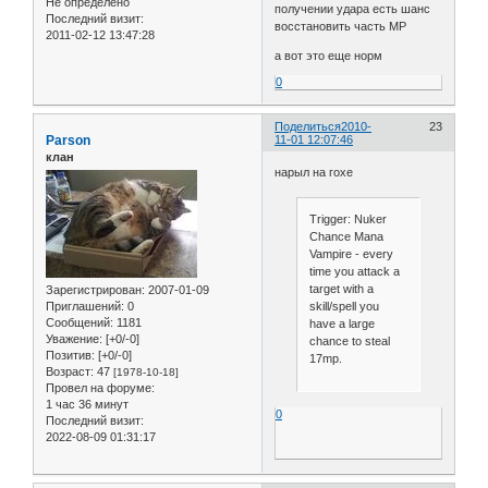
Не определено
получении удара есть шанс
Последний визит:
восстановить часть MP
2011-02-12 13:47:28
а вот это еще норм
0
Поделиться
2010-
23
Parson
11-01 12:07:46
клан
нарыл на гохе
Trigger: Nuker
Chance Mana
Vampire - every
time you attack a
target with a
Зарегистрирован
: 2007-01-09
skill/spell you
Приглашений:
0
Сообщений:
1181
have a large
Уважение:
[+0/-0]
chance to steal
Позитив:
[+0/-0]
17mp.
Возраст:
47
[1978-10-18]
Провел на форуме:
1 час 36 минут
0
Последний визит:
2022-08-09 01:31:17