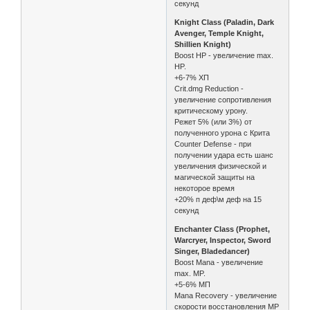
секунд
Knight Class (Paladin, Dark
Avenger, Temple Knight,
Shillien Knight)
Boost HP - увеличение max.
HP.
+6-7% ХП
Crit.dmg Reduction -
увеличение сопротивления
критическому урону.
Режет 5% (или 3%) от
полученного урона с Крита
Counter Defense - при
получении удара есть шанс
увеличения физической и
магической защиты на
некоторое время
+20% п деф\м деф на 15
секунд
Enchanter Class (Prophet,
Warcryer, Inspector, Sword
Singer, Bladedancer)
Boost Mana - увеличение
max. MP.
+5-6% МП
Mana Recovery - увеличение
скорости восстановления MP