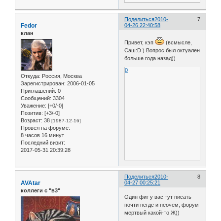
Поделиться
2010-
7
Fedor
04-26 22:40:58
клан
Привет, кэп
(всмысле,
Саш:D ) Вопрос был октуален
больше года назад))
0
Откуда:
Россия, Москва
Зарегистрирован
: 2006-01-05
Приглашений:
0
Сообщений:
3304
Уважение:
[+0/-0]
Позитив:
[+3/-0]
Возраст:
38
[1987-12-16]
Провел на форуме:
8 часов 16 минут
Последний визит:
2017-05-31 20:39:28
Поделиться
2010-
8
AVAtar
04-27 00:25:21
коллеги с "в3"
Один фиг у вас тут писать
почти негде и неочем, форум
мертвый какой-то Ж))