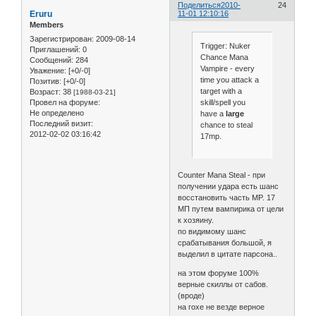
Поделиться
2010-
24
Eruru
11-01 12:10:16
Members
Зарегистрирован
: 2009-08-14
Trigger: Nuker
Приглашений:
0
Chance Mana
Сообщений:
284
Vampire - every
Уважение:
[+0/-0]
time you attack a
Позитив:
[+0/-0]
target with a
Возраст:
38
[1988-03-21]
Провел на форуме:
skill/spell you
Не определено
have a
large
Последний визит:
chance to steal
2012-02-02 03:16:42
17mp.
Counter Mana Steal - при
получении удара есть шанс
восстановить часть MP. 17
МП путем вампирика от цели
к хозяину.
по видимому шанс
срабатывания большой, я
выделил в цитате парсона..
на этом форуме 100%
верные скиллы от сабов.
(вроде)
на гохе не везде верное