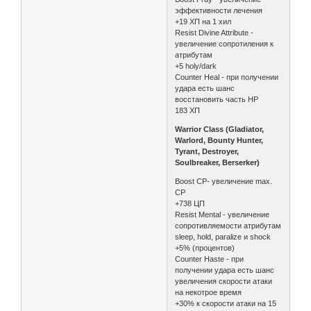
эффективности лечения
+19 ХП на 1 хил
Resist Divine Attribute -
увеличение сопротиления к
атрибутам
+5 holy/dark
Counter Heal - при получении
удара есть шанс
восстановить часть HP
183 ХП
Warrior Class (Gladiator,
Warlord, Bounty Hunter,
Tyrant, Destroyer,
Soulbreaker, Berserker)
Boost CP- увеличение max.
CP
+738 ЦП
Resist Mental - увеличение
сопротивляемости атрибутам
sleep, hold, paralize и shock
+5% (процентов)
Counter Haste - при
получении удара есть шанс
увеличения скорости атаки
на некотрое время
+30% к скорости атаки на 15