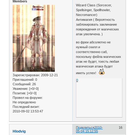
Members
Wizard Class (Sorcecer,
Spellsinger, Spellhowler,
Necromancer)
Антимагия ( Вероятность
заблокировать заклинание
повреждения от магических
атак увеличена. )
во фреи абсолютно не
нужный скилл и
соответственно саб,
поскольку фейла магических
атак не будет, тоесть любая
магическая атака будет
иметь успех!
Зарегистрирован
: 2009-12-21
Приглашений:
0
0
Сообщений:
26
Уважение:
[+0/-0]
Позитив:
[+0/-0]
Провел на форуме:
Не определено
Последний визит:
2010-09-02 13:53:47
Поделиться
2010-
16
Hlodvig
05-04 15:12:55