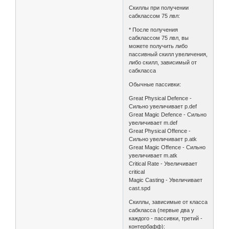
Скиллы при получении
сабклассом 75 лвл:
* После получения
сабклассом 75 лвл, вы
можете получить либо
пассивный скилл увеличения,
либо скилл, зависимый от
сабкласса
Обычные пассивки:
Great Physical Defence -
Сильно увеличивает p.def
Great Magic Defence - Сильно
увеличивает m.def
Great Physical Offence -
Сильно увеличивает p.atk
Great Magic Offence - Сильно
увеличивает m.atk
Critical Rate - Увеличивает
critical
Magic Casting - Увеличивает
cast.spd
Скиллы, зависимые от класса
сабкласса (первые два у
каждого - пассивки, третий -
контербафф):