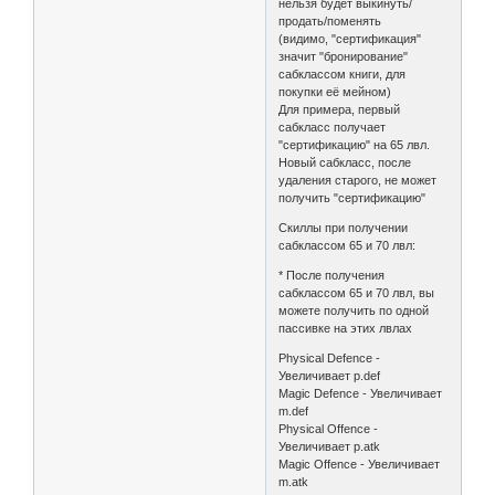
нельзя будет выкинуть/
продать/поменять
(видимо, "сертификация"
значит "бронирование"
сабклассом книги, для
покупки её мейном)
Для примера, первый
сабкласс получает
"сертификацию" на 65 лвл.
Новый сабкласс, после
удаления старого, не может
получить "сертификацию"
Скиллы при получении
сабклассом 65 и 70 лвл:
* После получения
сабклассом 65 и 70 лвл, вы
можете получить по одной
пассивке на этих лвлах
Physical Defence -
Увеличивает p.def
Magic Defence - Увеличивает
m.def
Physical Offence -
Увеличивает p.atk
Magic Offence - Увеличивает
m.atk