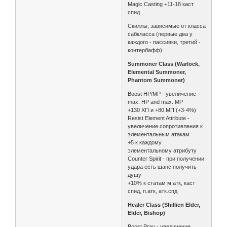
Magic Casting +11-18 каст
спид
Скиллы, зависимые от класса
сабкласса (первые два у
каждого - пассивки, третий -
контербафф):
Summoner Class (Warlock,
Elemental Summoner,
Phantom Summoner)
Boost HP/MP - увеличение
max. HP and max. MP
+130 ХП и +80 МП (+3-4%)
Resist Element Attribute -
увеличение сопротивления к
элементальным атакам
+5 к каждому
элементальному атрибуту
Counter Spirit - при получении
удара есть шанс получить
душу
+10% к статам м.атк, каст
спид, п.атк, атк.спд
Healer Class (Shillien Elder,
Elder, Bishop)
Boost Pray - увеличение