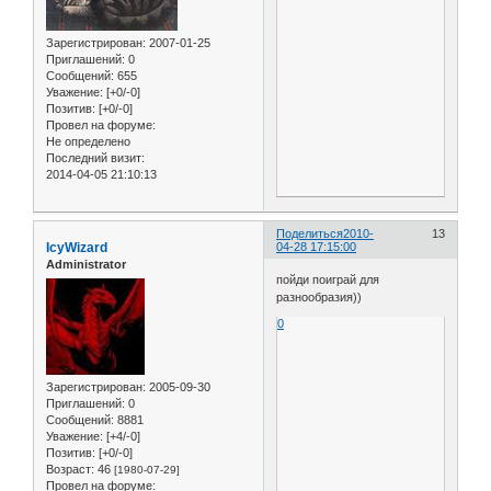
Зарегистрирован
: 2007-01-25
Приглашений:
0
Сообщений:
655
Уважение:
[+0/-0]
Позитив:
[+0/-0]
Провел на форуме:
Не определено
Последний визит:
2014-04-05 21:10:13
Поделиться
2010-
13
IcyWizard
04-28 17:15:00
Administrator
пойди поиграй для
разнообразия))
0
Зарегистрирован
: 2005-09-30
Приглашений:
0
Сообщений:
8881
Уважение:
[+4/-0]
Позитив:
[+0/-0]
Возраст:
46
[1980-07-29]
Провел на форуме: