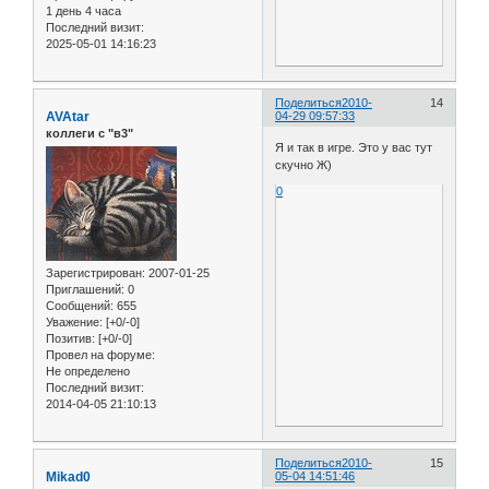
1 день 4 часа
Последний визит:
2025-05-01 14:16:23
Поделиться
2010-
14
AVAtar
04-29 09:57:33
коллеги с "в3"
Я и так в игре. Это у вас тут
скучно Ж)
0
Зарегистрирован
: 2007-01-25
Приглашений:
0
Сообщений:
655
Уважение:
[+0/-0]
Позитив:
[+0/-0]
Провел на форуме:
Не определено
Последний визит:
2014-04-05 21:10:13
Поделиться
2010-
15
Mikad0
05-04 14:51:46