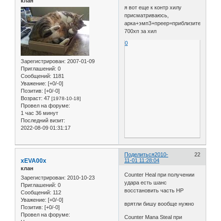
клан
я вот еще к контр хилу
присматриваюсь,
арка+эмп3+преер=приблизительно
700хп за хил
0
Зарегистрирован
: 2007-01-09
Приглашений:
0
Сообщений:
1181
Уважение:
[+0/-0]
Позитив:
[+0/-0]
Возраст:
47
[1978-10-18]
Провел на форуме:
1 час 36 минут
Последний визит:
2022-08-09 01:31:17
Поделиться
2010-
22
xEVA00x
11-01 11:28:04
клан
Counter Heal при получении
Зарегистрирован
: 2010-10-23
удара есть шанс
Приглашений:
0
восстановить часть HP
Сообщений:
112
Уважение:
[+0/-0]
врятли бишу вообще нужно
Позитив:
[+0/-0]
Провел на форуме:
Counter Mana Steal при