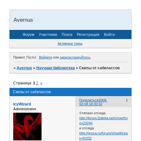
Avernus
Форум
Участники
Поиск
Регистрация
Войти
Активные темы
Привет, Гость!
Войдите
или
зарегистрируйтесь
.
»
Avernus
»
Научная библиотека
»
Скилы от сабклассов
Страница:
1
2
»
Скилы от сабклассов
Поделиться
2009-
1
IcyWizard
02-08 18:30:32
Administrator
©тяпано отсюда
http://forum.l2alpha.net/showthread.php
p=23244
и отсюда
http://groza.ru/forum/showthread.php?
t=41632