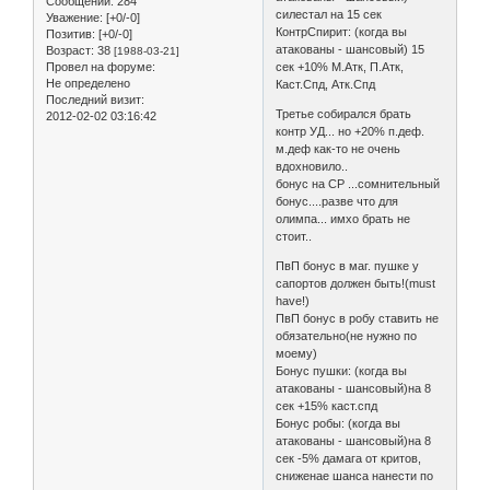
Сообщений:
284
силестал на 15 сек
Уважение:
[+0/-0]
КонтрСпирит: (когда вы
Позитив:
[+0/-0]
атакованы - шансовый) 15
Возраст:
38
[1988-03-21]
Провел на форуме:
сек +10% М.Атк, П.Атк,
Не определено
Каст.Спд, Атк.Спд
Последний визит:
Третье собирался брать
2012-02-02 03:16:42
контр УД... но +20% п.деф.
м.деф как-то не очень
вдохновило..
бонус на СР ...сомнительный
бонус....разве что для
олимпа... имхо брать не
стоит..
ПвП бонус в маг. пушке у
сапортов должен быть!(must
have!)
ПвП бонус в робу ставить не
обязательно(не нужно по
моему)
Бонус пушки: (когда вы
атакованы - шансовый)на 8
сек +15% каст.спд
Бонус робы: (когда вы
атакованы - шансовый)на 8
сек -5% дамага от критов,
сниженае шанса нанести по