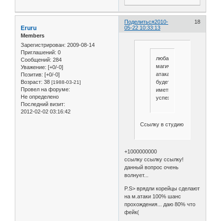
Поделиться
2010-
18
Eruru
05-22 10:33:13
Members
Зарегистрирован
: 2009-08-14
Приглашений:
0
любая
Сообщений:
284
магическая
Уважение:
[+0/-0]
атака
Позитив:
[+0/-0]
будет
Возраст:
38
[1988-03-21]
Провел на форуме:
иметь
Не определено
успех!
Последний визит:
2012-02-02 03:16:42
Ссылку в студию
+1000000000
ссылку ссылку ссылку!
данный вопрос очень
волнует...
P.S> врядли корейцы сделают
на м.атаки 100% шанс
прохождения... даю 80% что
фейк(