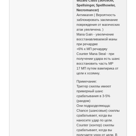
Wizard Class (Sorcecer,
Spellsinger, Spellhowler,
Necromancer)
Антимагия ( Вероятность
заблокировать заклинание
повреждения от магических
атак увеличена. )
Mana Gain - увеличение
восстанавливаемой маны
при речардже
+6% к МП речарджу
Counter Mana Steal - при
получении удара есть шанс
восстановить часть MP
17 МП путем вампирика от
цели к хозяину.
Примечание:
Триггер скиллы имеют
примерный шанс
срабатывания в 3-5%
(рандом)
Они подразделяюцца:
Chance (шансовые) скиллы
срабатывают, когда вы
наносите удар по цели.
Counter (контер) скиллы
срабатывают, когда вы
получаете урон от цели. В