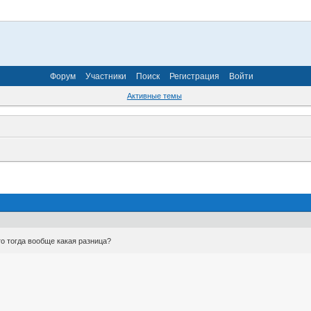
Форум
Участники
Поиск
Регистрация
Войти
Активные темы
то тогда вообще какая разница?