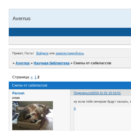
Avernus
Привет, Гость!
Войдите
или
зарегистрируйтесь
.
»
Avernus
»
Научная библиотека
»
Скилы от сабклассов
Страница:
«
1
2
Скилы от сабклассов
Parson
Поделиться
2010-11-01 15:16:51
клан
ну если тебя личером будут таскать, 
0