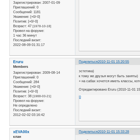
Зарегистрирован
: 2007-01-09
Приглашений:
0
Сообщений:
1181
Уважение:
[+0/-0]
Позитив:
[+0/-0]
Возраст:
47
[1978-10-18]
Провел на форуме:
1 час 36 минут
Последний визит:
2022-08-09 01:31:17
Eruru
Поделиться
2010-11-01 15:20:55
Members
эстетика)
Зарегистрирован
: 2009-08-14
к тому же друзья могут быть заняты)
Приглашений:
0
+ на сабах хочется иметь классы, ко
Сообщений:
284
Уважение:
[+0/-0]
Отредактировано Eruru (2010-11-01 15
Позитив:
[+0/-0]
Возраст:
38
[1988-03-21]
0
Провел на форуме:
Не определено
Последний визит:
2012-02-02 03:16:42
xEVA00x
Поделиться
2010-11-01 15:33:28
клан