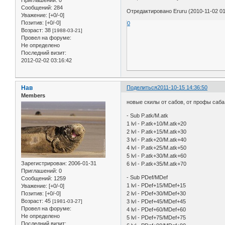
Приглашений:
0
Сообщений:
284
Отредактировано Eruru (2010-11-02 01
Уважение:
[+0/-0]
Позитив:
[+0/-0]
0
Возраст:
38
[1988-03-21]
Провел на форуме:
Не определено
Последний визит:
2012-02-02 03:16:42
Нав
Поделиться
2011-10-15 14:36:50
Members
новые скилы от сабов, от профы саба
- Sub P.atk/M.atk
1 lvl - P.atk+10/M.atk+20
2 lvl - P.atk+15/M.atk+30
3 lvl - P.atk+20/M.atk+40
4 lvl - P.atk+25/M.atk+50
5 lvl - P.atk+30/M.atk+60
Зарегистрирован
: 2006-01-31
6 lvl - P.atk+35/M.atk+70
Приглашений:
0
- Sub PDef/MDef
Сообщений:
1259
1 lvl - PDef+15/MDef+15
Уважение:
[+0/-0]
Позитив:
[+0/-0]
2 lvl - PDef+30/MDef+30
Возраст:
45
[1981-03-27]
3 lvl - PDef+45/MDef+45
Провел на форуме:
4 lvl - PDef+60/MDef+60
Не определено
5 lvl - PDef+75/MDef+75
Последний визит: