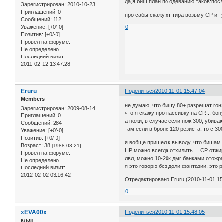
да,я биш.план по одеванию таков:посл
Зарегистрирован
: 2010-10-23
Приглашений:
0
про сабы скажу.от тира возьму СР и т
Сообщений:
112
Уважение:
[+0/-0]
0
Позитив:
[+0/-0]
Провел на форуме:
Не определено
Последний визит:
2011-02-12 13:47:28
Eruru
Поделиться
2010-11-01 15:47:04
Members
не думаю, что бишу 80+ разрешат гоня
Зарегистрирован
: 2009-08-14
что я скажу про пассивку на СР.... бо
Приглашений:
0
а ножи, в случае если нож 300, убиваю
Сообщений:
284
там если в броне 120 резиста, то с 3
Уважение:
[+0/-0]
Позитив:
[+0/-0]
я вобще пришел к выводу, что бишам н
Возраст:
38
[1988-03-21]
НР можно всегда отхилить.... СР отжир
Провел на форуме:
лвл, можно 10-20к дмг банками отожра
Не определено
я это говорю без доли фантазии, это
Последний визит:
2012-02-02 03:16:42
Отредактировано Eruru (2010-11-01 15
0
xEVA00x
Поделиться
2010-11-01 15:48:05
клан