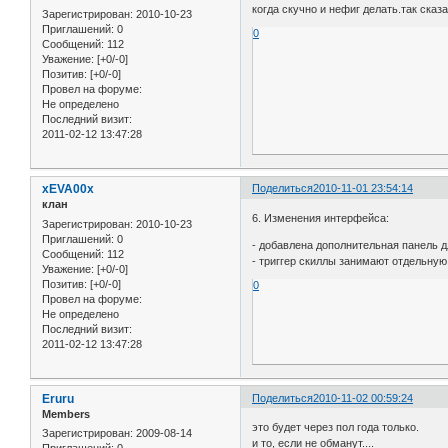
когда скучно и нефиг делать.так сказа
Зарегистрирован
: 2010-10-23
Приглашений:
0
0
Сообщений:
112
Уважение:
[+0/-0]
Позитив:
[+0/-0]
Провел на форуме:
Не определено
Последний визит:
2011-02-12 13:47:28
xEVA00x
Поделиться
2010-11-01 23:54:14
клан
6. Изменения интерфейса:
Зарегистрирован
: 2010-10-23
Приглашений:
0
- добавлена дополнительная панель 
Сообщений:
112
- триггер скиллы занимают отдельную
Уважение:
[+0/-0]
Позитив:
[+0/-0]
0
Провел на форуме:
Не определено
Последний визит:
2011-02-12 13:47:28
Eruru
Поделиться
2010-11-02 00:59:24
Members
это будет через пол года только.
Зарегистрирован
: 2009-08-14
и то, если не обманут....