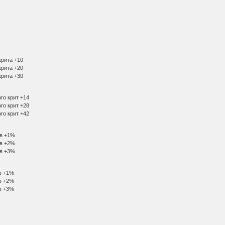
крита +10
крита +20
крита +30
ого крит +14
ого крит +28
ого крит +42
ов +1%
ов +2%
ов +3%
ов +1%
ов +2%
ов +3%