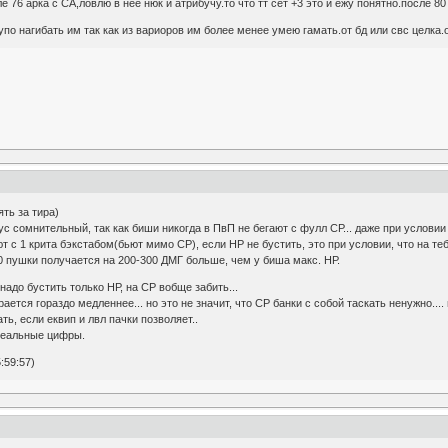
е 76 арка с СА,ловлю в нее нюк и атрибучу.то что тт сет +3 это и ежу понятно.после 80
упо нагибать им так как из вариоров им более менее умею гамать.от бд или свс целка.
ть за тира)
нус сомнительный, так как биши никогда в ПвП не бегают с фулл СР... даже при условии 
т с 1 крита бэкстабом(бьют мимо СР), если НР не бустить, это при условии, что на тебе
00 пушки получается на 200-300 ДМГ больше, чем у биша макс. НР.
адо бустить только НР, на СР вобще забить...
ается гораздо медленнее... но это не значит, что СР банки с собой таскать ненужно...
ть, если еквип и лвл пачки позволяет..
 реальные цифры.
:59:57)