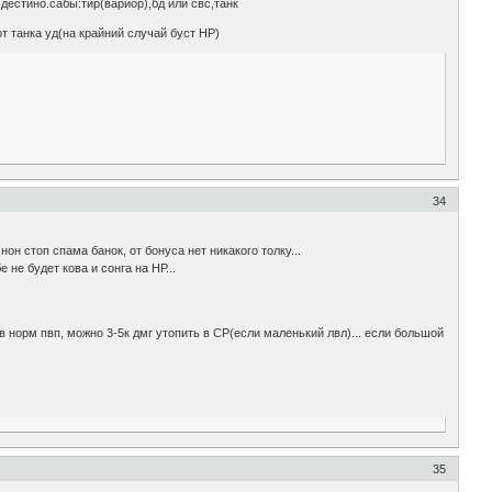
 дестино.сабы:тир(вариор),бд или свс,танк
от танка уд(на крайний случай буст НР)
34
нон стоп спама банок, от бонуса нет никакого толку...
 не будет кова и сонга на НР...
. в норм пвп, можно 3-5к дмг утопить в СР(если маленький лвл)... если большой
35