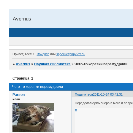
Avernus
Привет, Гость!
Войдите
или
зарегистрируйтесь
.
»
Avernus
»
Научная библиотека
»
Чего-то кореяки перемудрили
Страница:
1
Чего-то кореяки перемудрили
Parson
Поделиться
2011-10-24 03:42:31
клан
Переделал суммонера в мага и получи
0