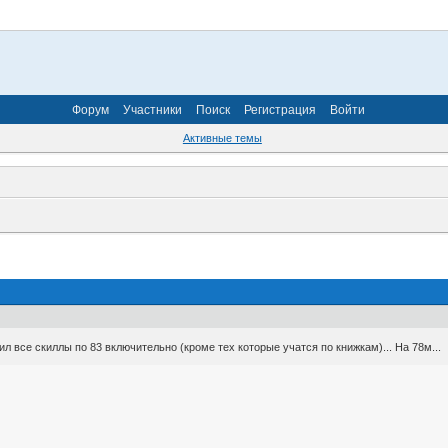
Форум
Участники
Поиск
Регистрация
Войти
Активные темы
л все скиллы по 83 включительно (кроме тех которые учатся по книжкам)... На 78м...