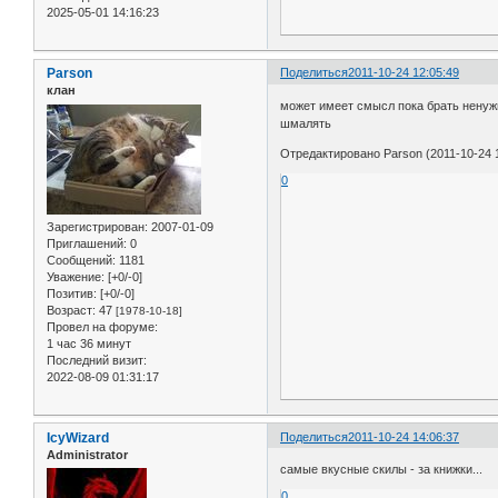
2025-05-01 14:16:23
Parson
Поделиться
2011-10-24 12:05:49
клан
может имеет смысл пока брать ненуж
шмалять
Отредактировано Parson (2011-10-24 1
0
Зарегистрирован
: 2007-01-09
Приглашений:
0
Сообщений:
1181
Уважение:
[+0/-0]
Позитив:
[+0/-0]
Возраст:
47
[1978-10-18]
Провел на форуме:
1 час 36 минут
Последний визит:
2022-08-09 01:31:17
IcyWizard
Поделиться
2011-10-24 14:06:37
Administrator
самые вкусные скилы - за книжки...
0