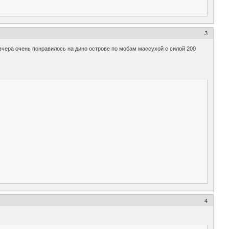
3
вчера очень понравилось на дино острове по мобам массухой с силой 200
4