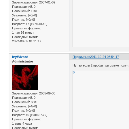
Зарегистрирован
: 2007-01-09
Приглашений:
0
Сообщений:
1181
Уважение:
[+0/-0]
Позитив:
[+0/-0]
Возраст:
47
[1978-10-18]
Провел на форуме:
1 час 36 минут
Последний визит:
2022-08-09 01:31:17
IcyWizard
Поделиться
2011-10-24 08:54:17
Administrator
Ну так если 2 профа при смене получа
0
Зарегистрирован
: 2005-09-30
Приглашений:
0
Сообщений:
8881
Уважение:
[+4/-0]
Позитив:
[+0/-0]
Возраст:
46
[1980-07-29]
Провел на форуме:
1 день 4 часа
Последний визит: