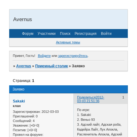
Avernus
Форум
Участники
Поиск
Регистрация
Войти
Активные темы
Привет, Гость!
Войдите
или
зарегистрируйтесь
.
»
Avernus
»
Приемный столик
»
Заявко
Страница:
1
Заявко
Поделиться
2012-
1
Sakaki
03-03 21:51:36
клан
По игре:
Зарегистрирован
: 2012-03-03
1. Sakaki
Приглашений:
0
2. Веньо 93
Сообщений:
4
3. Адский лайт, Адская роба,
Уважение:
[+0/-0]
Кадейра Лайт, Лук Апокла,
Позитив:
[+0/-0]
Расленитель Апокла, Адский
Провел на форуме: