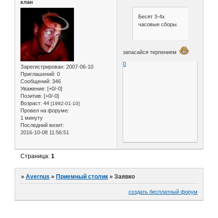
клан
Бесят 3-4х
часовые сборы.
запасайся терпением
0
Зарегистрирован
: 2007-06-10
Приглашений:
0
Сообщений:
346
Уважение:
[+0/-0]
Позитив:
[+0/-0]
Возраст:
44
[1982-01-10]
Провел на форуме:
1 минуту
Последний визит:
2016-10-08 11:56:51
Страница:
1
»
Avernus
»
Приемный столик
»
Заявко
создать бесплатный форум