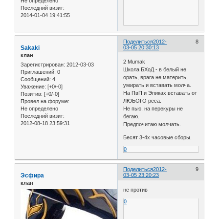
Не определено
Последний визит:
2014-01-04 19:41:55
Поделиться
2012-
8
Sakaki
03-05 20:30:13
клан
2 Mumak
Зарегистрирован
: 2012-03-03
Школа БХоД - в белый не
Приглашений:
0
орать, врага не материть,
Сообщений:
4
умирать и вставать молча.
Уважение:
[+0/-0]
На ПвП и Эпиках вставать от
Позитив:
[+0/-0]
ЛЮБОГО реса.
Провел на форуме:
Не определено
Не пью, на перекуры не
Последний визит:
бегаю.
2012-08-18 23:59:31
Предпочитаю молчать.
Бесят 3-4х часовые сборы.
0
Поделиться
2012-
9
Эсфира
03-05 23:20:23
клан
не против
0