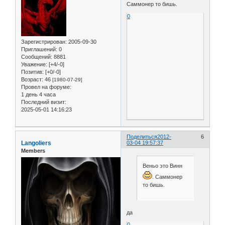
Саммонер то бишь.
0
Зарегистрирован
: 2005-09-30
Приглашений:
0
Сообщений:
8881
Уважение:
[+4/-0]
Позитив:
[+0/-0]
Возраст:
46
[1980-07-29]
Провел на форуме:
1 день 4 часа
Последний визит:
2025-05-01 14:16:23
Поделиться
2012-
6
Langoliers
03-04 19:57:37
Members
Веньо это Винн
. Саммонер
то бишь.
да
0