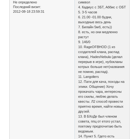
Не определено
символ
Последний визит:
4. Кадмус с ЗБТ, Аббис с ОБТ
2012-08-18 23:59:31
5. 3-5 часов
6. 21.00 -01.00 будни,
выходные весь день
7. Билайн 5мб, есть))
8. есть, но они медленно
растут
9. 146/0
10. RageOFBHOD (1 из
создателей клана, распад
клана), HadesNebula (делал
перерыв в игре), нубокланы
котрых больше нет(названия
не помню, распад).
11. Langoliers
12. Пати для кача, походы на
эпики. Общение) Хочу
прокачать чара, интересны
его скилы, люблю делать
квесты. Л2 способ провести
приятно время, найти новых
друзей.
13. В БХоДе был членом
совета, ппц от етого устал,
поетому предпочитаю быть
ведомым.
14. Пункт 5. Гдето есть