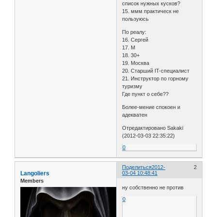
список нужных кусков?
15. ммм практическ не
пользуюсь
По реалу:
16. Сергей
17. М
18. 30+
19. Москва
20. Старший IT-специалист
21. Инструктор по горному
туризму
Где пункт о себе??
Более-мение спокоен и
адекватен
Отредактировано Sakaki
(2012-03-03 22:35:22)
0
Поделиться
2012-
2
Langoliers
03-04 10:48:41
Members
ну собственно не против
0