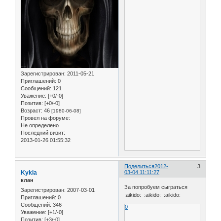
Зарегистрирован
: 2011-05-21
Приглашений:
0
Сообщений:
121
Уважение:
[+0/-0]
Позитив:
[+0/-0]
Возраст:
46
[1980-06-08]
Провел на форуме:
Не определено
Последний визит:
2013-01-26 01:55:32
Поделиться
2012-
3
Kykla
03-04 11:11:27
клан
За попробуем сыграться
Зарегистрирован
: 2007-03-01
:aikido: :aikido: :aikido:
Приглашений:
0
Сообщений:
346
0
Уважение:
[+1/-0]
Позитив:
[+3/-0]