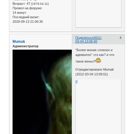
Возраст:
47
[1979-04-11]
Провел на форуме:
14 минут
Последний визит:
2018-09-13 21:06:30
Поделиться
2012-
4
Mumak
03-04 13:06:40
Администратор
"Более-мение спокоен и
адекватен" это как? и что
такое веньо?
Отредактировано Mumak
(2012-03-04 13:09:01)
0