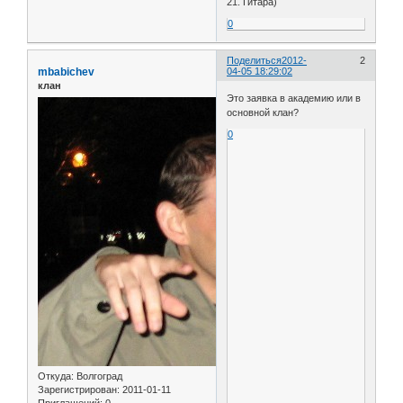
21. Гитара)
0
Поделиться
2012-
2
mbabichev
04-05 18:29:02
клан
Это заявка в академию или в
основной клан?
0
Откуда:
Волгоград
Зарегистрирован
: 2011-01-11
Приглашений:
0