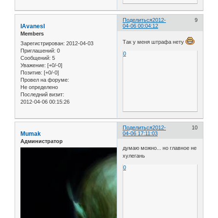
Поделиться
2012-
9
IAvanesI
04-06 00:04:12
Members
Так у меня штрафа нету
Зарегистрирован
: 2012-04-03
Приглашений:
0
0
Сообщений:
5
Уважение:
[+0/-0]
Позитив:
[+0/-0]
Провел на форуме:
Не определено
Последний визит:
2012-04-06 00:15:26
Поделиться
2012-
10
Mumak
04-06 17:11:03
Администратор
думаю можно... но главное не
хулегань
0