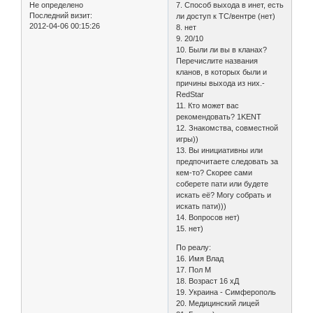
Не определено
7. Способ выхода в инет, есть
Последний визит:
ли доступ к ТС/вентре (нет)
2012-04-06 00:15:26
8. нет
9. 20/10
10. Были ли вы в кланах?
Перечислите названия
кланов, в которых были и
причины выхода из них.-
RedStar
11. Кто может вас
рекомендовать? 1KENT
12. Знакомства, совместной
игры))
13. Вы инициативны или
предпочитаете следовать за
кем-то? Скорее сами
соберете пати или будете
искать её? Могу собрать и
искать пати)))
14. Вопросов нет)
15. нет)
По реалу:
16. Имя Влад
17. Пол М
18. Возраст 16 хД
19. Украина - Симферополь
20. Медицинский лицей