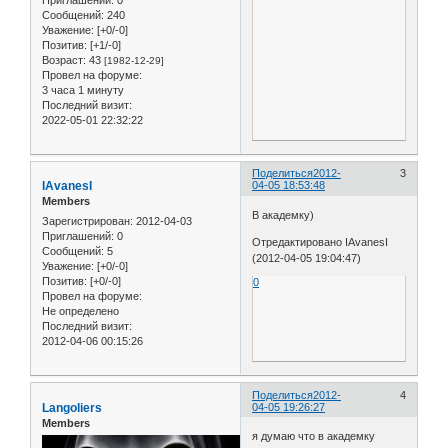
Сообщений:
240
Уважение:
[+0/-0]
Позитив:
[+1/-0]
Возраст:
43
[1982-12-29]
Провел на форуме:
3 часа 1 минуту
Последний визит:
2022-05-01 22:32:22
Поделиться
2012-
3
IAvanesI
04-05 18:53:48
Members
В академку)
Зарегистрирован
: 2012-04-03
Приглашений:
0
Отредактировано IAvanesI
Сообщений:
5
(2012-04-05 19:04:47)
Уважение:
[+0/-0]
Позитив:
[+0/-0]
0
Провел на форуме:
Не определено
Последний визит:
2012-04-06 00:15:26
Поделиться
2012-
4
Langoliers
04-05 19:26:27
Members
я думаю что в академку