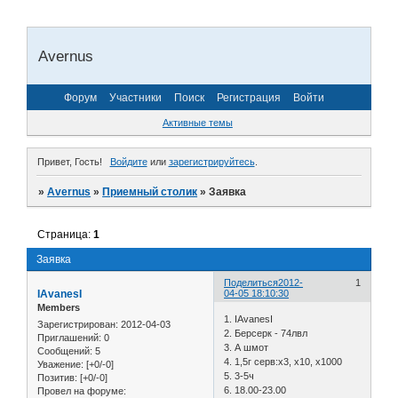
Avernus
Форум
Участники
Поиск
Регистрация
Войти
Активные темы
Привет, Гость!
Войдите
или
зарегистрируйтесь
.
»
Avernus
»
Приемный столик
»
Заявка
Страница:
1
Заявка
Поделиться
2012-
1
IAvanesI
04-05 18:10:30
Members
1. IAvanesI
Зарегистрирован
: 2012-04-03
2. Берсерк - 74лвл
Приглашений:
0
3. А шмот
Сообщений:
5
4. 1,5г серв:х3, х10, х1000
Уважение:
[+0/-0]
5. 3-5ч
Позитив:
[+0/-0]
6. 18.00-23.00
Провел на форуме: