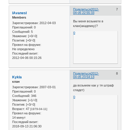
Поделиться
2012-
7
IAvanesI
04-05 22:55:33
Members
Вы меня возьмете в
Зарегистрирован
: 2012-04-03
клан(академку)?
Приглашений:
0
Сообщений:
5
0
Уважение:
[+0/-0]
Позитив:
[+0/-0]
Провел на форуме:
Не определено
Последний визит:
2012-04-06 00:15:26
Поделиться
2012-
8
Kykla
04-05 23:54:13
клан
да возьмем как у тя штраф
Зарегистрирован
: 2007-03-01
спадет)
Приглашений:
0
Сообщений:
346
0
Уважение:
[+1/-0]
Позитив:
[+3/-0]
Возраст:
47
[1979-04-11]
Провел на форуме:
14 минут
Последний визит:
2018-09-13 21:06:30