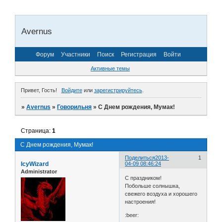
Avernus
Форум
Участники
Поиск
Регистрация
Войти
Активные темы
Привет, Гость!
Войдите
или
зарегистрируйтесь
.
»
Avernus
»
Говорильня
»
С Днем рождения, Мумак!
Страница:
1
С Днем рождения, Мумак!
Поделиться
2013-
1
IcyWizard
04-09 08:46:24
Administrator
С праздником!
Побольше солнышка,
свежего воздуха и хорошего
настроения!
:beer: