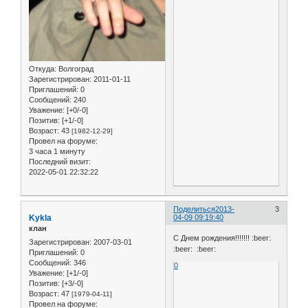
Откуда:
Волгоград
Зарегистрирован
: 2011-01-11
Приглашений:
0
Сообщений:
240
Уважение:
[+0/-0]
Позитив:
[+1/-0]
Возраст:
43
[1982-12-29]
Провел на форуме:
3 часа 1 минуту
Последний визит:
2022-05-01 22:32:22
Поделиться
2013-
3
Kykla
04-09 09:19:40
клан
С Днем рождения!!!!!!! :beer:
Зарегистрирован
: 2007-03-01
:beer: :beer:
Приглашений:
0
Сообщений:
346
0
Уважение:
[+1/-0]
Позитив:
[+3/-0]
Возраст:
47
[1979-04-11]
Провел на форуме: