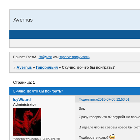
Avernus
Привет, Гость!
Войдите
или
зарегистрируйтесь
.
»
Avernus
»
Говорильня
»
Скучно, во что бы поиграть?
Страница:
1
Скучно, во что бы поиграть?
IcyWizard
Поделиться
2015-07-08 12:53:01
Administrator
Вот.
Сразу говорю что л2 лоурейт не вариа
В идеале что-то совсем новое бы, хо
Подбросьте идею?
Зарегистрирован
: 2005-09-30