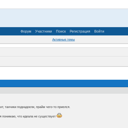
Форум
Участники
Поиск
Регистрация
Войти
Активные темы
нт, танчики поднадоели, прайм чего-то приелся.
тя понимаю, что идеала не существует