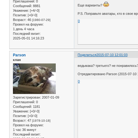
Приглашений:
0
Еще варианты?
Сообщений:
8881
Уважение:
[+4/-0]
P.S. Поправьте аватары, кто в свое 
Позитив:
[+0/-0]
Возраст:
46
[1980-07-29]
0
Провел на форуме:
1 день 4 часа
Последний визит:
2025-05-01 14:16:23
Parson
Поделиться
2015-07-10 12:01:03
клан
ведьмака? третьего? не понравилос
Отредактировано Parson (2015-07-10 
0
Зарегистрирован
: 2007-01-09
Приглашений:
0
Сообщений:
1181
Уважение:
[+0/-0]
Позитив:
[+0/-0]
Возраст:
47
[1978-10-18]
Провел на форуме:
1 час 36 минут
Последний визит: