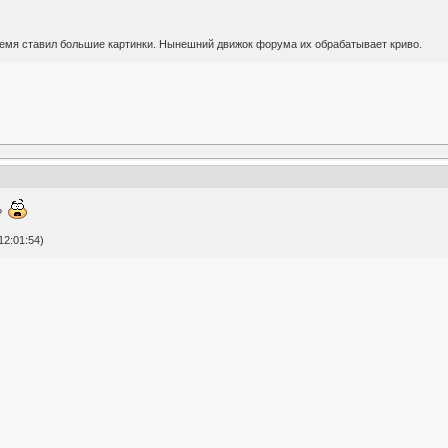
время ставил большие картинки. Нынешний движок форума их обрабатывает криво.
ь?
12:01:54)