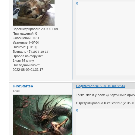
0
Зарегистрирован
: 2007-01-09
Приглашений:
0
Сообщений:
1181
Уважение:
[+0/-0]
Позитив:
[+0/-0]
Возраст:
47
[1978-10-18]
Провел на форуме:
1 час 36 минут
Последний визит:
2022-08-09 01:31:17
IFireStarteR
Поделиться
2015-07-10 00:38:33
клан
То же, что и у всех =) Картинки в ор
Отредактировано IFireStarteR (2015-07
0