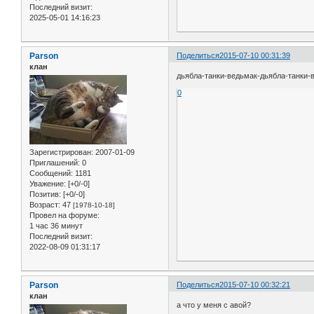
Последний визит:
2025-05-01 14:16:23
Parson
Поделиться
2015-07-10 00:31:39
клан
дьябла-танки-ведьмак-дьябла-танки-в
0
Зарегистрирован
: 2007-01-09
Приглашений:
0
Сообщений:
1181
Уважение:
[+0/-0]
Позитив:
[+0/-0]
Возраст:
47
[1978-10-18]
Провел на форуме:
1 час 36 минут
Последний визит:
2022-08-09 01:31:17
Parson
Поделиться
2015-07-10 00:32:21
клан
а что у меня с авой?