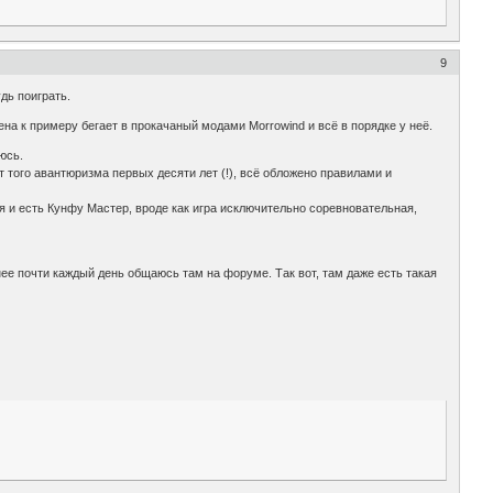
9
дь поиграть.
ена к примеру бегает в прокачаный модами Morrowind и всё в порядке у неё.
юсь.
т того авантюризма первых десяти лет (!), всё обложено правилами и
тя и есть Кунфу Мастер, вроде как игра исключительно соревновательная,
нее почти каждый день общаюсь там на форуме. Так вот, там даже есть такая