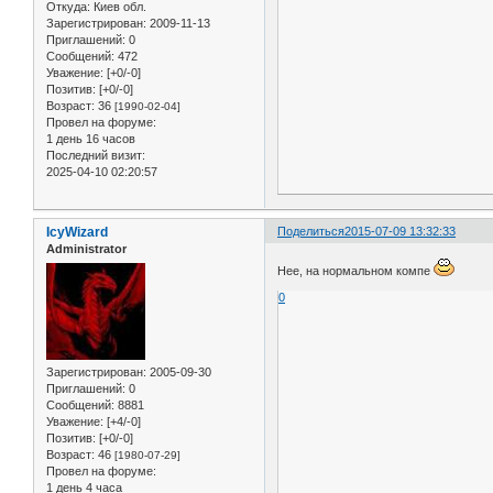
Откуда:
Киев обл.
Зарегистрирован
: 2009-11-13
Приглашений:
0
Сообщений:
472
Уважение:
[+0/-0]
Позитив:
[+0/-0]
Возраст:
36
[1990-02-04]
Провел на форуме:
1 день 16 часов
Последний визит:
2025-04-10 02:20:57
IcyWizard
Поделиться
2015-07-09 13:32:33
Administrator
Нее, на нормальном компе
0
Зарегистрирован
: 2005-09-30
Приглашений:
0
Сообщений:
8881
Уважение:
[+4/-0]
Позитив:
[+0/-0]
Возраст:
46
[1980-07-29]
Провел на форуме:
1 день 4 часа