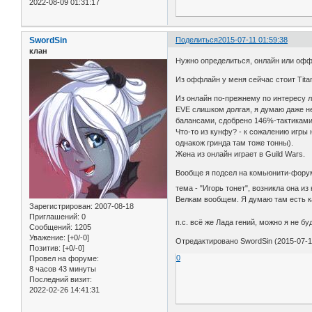
2022-08-09 01:31:17
SwordSin
Поделиться
2015-07-11 01:59:38
клан
Нужно определиться, онлайн или оффл
Из оффлайн у меня сейчас стоит Titan
Из онлайн по-прежнему по интересу л
EVE слишком долгая, я думаю даже не
балансами, сдобрено 146%-тактиками
Что-то из кунфу? - к сожалению игры 
однакож гринда там тоже тонны).
Жена из онлайн играет в Guild Wars.
Вообще я подсел на комьюнити-форум 
тема - "Игорь тонет", возникла она и
Велкам вообщем. Я думаю там есть к
Зарегистрирован
: 2007-08-18
Приглашений:
0
п.с. всё же Лада гений, можно я не 
Сообщений:
1205
Уважение:
[+0/-0]
Отредактировано SwordSin (2015-07-11
Позитив:
[+0/-0]
0
Провел на форуме:
8 часов 43 минуты
Последний визит:
2022-02-26 14:41:31