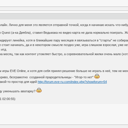
айн. Лично для меня это является отправной точкой, когда я начинаю искать что-нибу
 Quest (а-ка Диябла), ставил Ведьмака но видео карта не дала нормально поиграть. Ж
идирует линейка, хотя в ближайшие пару месяцев я ввязываться в "старты" не собира
 стоит начинать, да и в некотором смысле поздно уже, игра слишком взрослая, уже не
 итд.
на месяц, так как контент утомляет быстро, а соревновательной жилки очень мало (хо
игры EVE Online, и хотя для себя принял решение больше не играть в неё, тем не ме
з криво, безграмотно созданной прародительницы - "Игор-то нет"
акой-то простор для идей
http://forum.eve-ru.com/index.php?showforum=54
буду уменьшать аватарку?
 02:00:55)