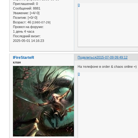
Приглашений:
0
0
Сообщений:
8881
Уважение:
[+4/-0]
Позитив:
[+0/-0]
Возраст:
46
[1980-07-29]
Провел на форуме:
1 день 4 часа
Последний визит:
2025-05-01 14:16:23
IFireStarteR
Поделиться
2015-07-09 09:49:12
клан
На телефоне в order & chaos online =)
0