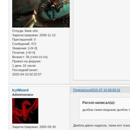
Откуда:
Киев обл.
Зарегистрирован
: 2009-11-13
Приглашений:
0
Сообщений:
472
Уважение:
[+0/-0]
Позитив:
[+0/-0]
Возраст:
36
[1990-02-04]
Провел на форуме:
1 день 16 часов
Последний визит:
2025-04-10 02:20:57
IcyWizard
Поделиться
2015-07-10 08:09:16
Administrator
Parson написал(а):
дьябла-танки-ведьмак-дьябла-т
Диабла давно надоела, танки вот поиг
Зарегистрирован
: 2005-09-30