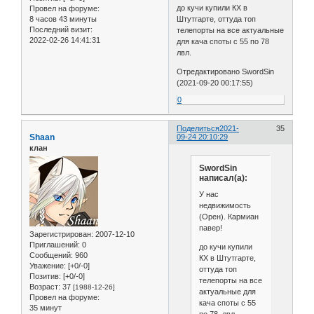
до кучи купили КХ в
Провел на форуме:
8 часов 43 минуты
Штутгарте, оттуда топ
Последний визит:
телепорты на все актуальные
2022-02-26 14:41:31
для кача споты с 55 по 78
лвл.
Отредактировано SwordSin
(2021-09-20 00:17:55)
0
Поделиться
2021-
35
Shaan
09-24 20:10:29
клан
SwordSin
написал(а):
У нас
недвижимость
(Орен). Кармиан
павер!
Зарегистрирован
: 2007-12-10
Приглашений:
0
до кучи купили
Сообщений:
960
КХ в Штутгарте,
Уважение:
[+0/-0]
оттуда топ
Позитив:
[+0/-0]
телепорты на все
Возраст:
37
[1988-12-26]
актуальные для
Провел на форуме:
кача споты с 55
35 минут