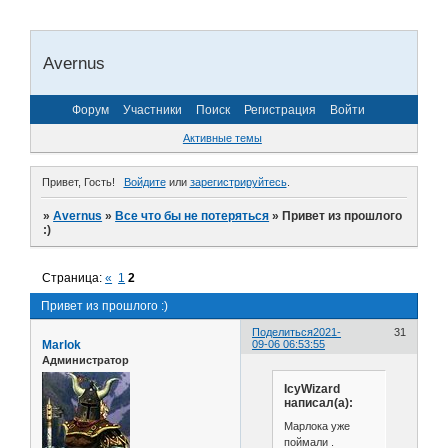
Avernus
Форум
Участники
Поиск
Регистрация
Войти
Активные темы
Привет, Гость!
Войдите
или
зарегистрируйтесь
.
»
Avernus
»
Все что бы не потеряться
»
Привет из прошлого
:)
Страница:
«
1
2
Привет из прошлого :)
Поделиться
2021-
31
Marlok
09-06 06:53:55
Администратор
IcyWizard
написал(а):
Марлока уже
поймали .