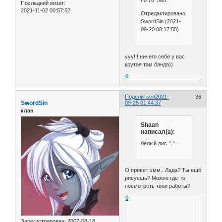
по 78 лвл.
Последний визит:
2021-11-02 00:57:52
Отредактировано
SwordSin (2021-
09-20 00:17:55)
ууу!!! ничего себе у вас
крутая там банда))
0
Поделиться
2021-
36
SwordSin
09-25 01:44:37
клан
Shaan
написал(а):
белый лис ^.^=
О привет эмм.. Лада? Ты ещё
рисуешь? Можно где-то
посмотреть твои работы?
0
Зарегистрирован
: 2007-08-18