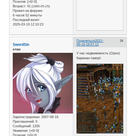
Позитив:
[+0/-0]
Возраст:
41
[1985-05-25]
Провел на форуме:
6 часов 52 минуты
Последний визит:
2025-03-19 12:10:23
Поделиться
2021-
34
SwordSin
09-19 19:57:12
клан
У нас недвижимость (Орен).
Кармиан павер!
Зарегистрирован
: 2007-08-18
Приглашений:
0
Сообщений:
1205
Уважение:
[+0/-0]
Позитив:
[+0/-0]