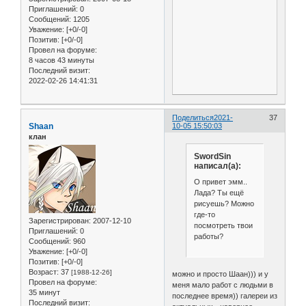
Приглашений:
0
Сообщений:
1205
Уважение:
[+0/-0]
Позитив:
[+0/-0]
Провел на форуме:
8 часов 43 минуты
Последний визит:
2022-02-26 14:41:31
Поделиться
2021-
37
Shaan
10-05 15:50:03
клан
SwordSin
написал(а):
О привет эмм..
Лада? Ты ещё
рисуешь? Можно
где-то
Зарегистрирован
: 2007-12-10
посмотреть твои
Приглашений:
0
работы?
Сообщений:
960
Уважение:
[+0/-0]
Позитив:
[+0/-0]
Возраст:
37
[1988-12-26]
можно и просто Шаан))) и у
Провел на форуме:
меня мало работ с людьми в
35 минут
последнее время)) галереи из
Последний визит: