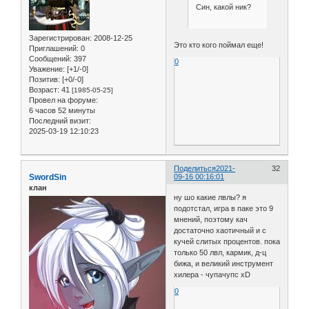
Син, какой ник?
Зарегистрирован
: 2008-12-25
Это кто кого поймал еще!
Приглашений:
0
Сообщений:
397
0
Уважение:
[+1/-0]
Позитив:
[+0/-0]
Возраст:
41
[1985-05-25]
Провел на форуме:
6 часов 52 минуты
Последний визит:
2025-03-19 12:10:23
Поделиться
2021-
32
SwordSin
09-16 00:16:01
клан
ну шо какие лвлы? я
подотстал, игра в паке это 9
мнений, поэтому кач
достаточно хаотичный и с
кучей слитых процентов. пока
только 50 лвл, кармик, д-ц
бижа, и великий инструмент
хилера - чупачупс xD
0